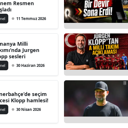
önem Resmen
şladı
nel
11 Temmuz 2026
manya Milli
kımı'nda Jurgen
opp sesleri
nel
30 Haziran 2026
nerbahçe’de seçim
cesi Klopp hamlesi!
nel
30 Nisan 2026