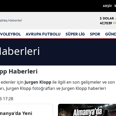
ARŞİV
İ
DOLAR
iktaş Haberleri
47,7039
%0
VOLEYBOL
AVRUPA FUTBOLU
SÜPER LİG
SPOR
GÜN
aberleri
pp Haberleri
 edenler için
Jurgen Klopp
ile ilgili en son gelişmeler ve so
rı, Jurgen Klopp fotoğrafları ve Jurgen Klopp haberleri
6 17:28
manya'da Yeni