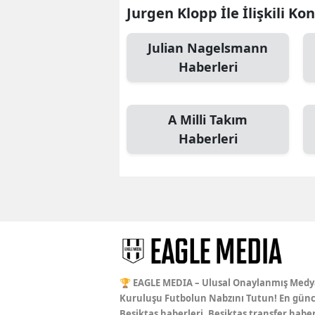
Jurgen Klopp İle İlişkili Ko
Julian Nagelsmann
Haberleri
A Milli Takım
Haberleri
🏆 EAGLE MEDIA – Ulusal Onaylanmış Medy
Kuruluşu Futbolun Nabzını Tutun! En günc
Beşiktaş haberleri, Beşiktaş transfer haber