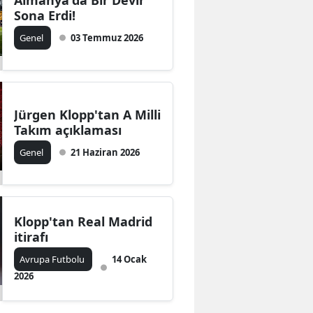
Almanya'da Bir Devir
Sona Erdi!
Genel
03 Temmuz 2026
Jürgen Klopp'tan A Milli
Takım açıklaması
Genel
21 Haziran 2026
Klopp'tan Real Madrid
itirafı
Avrupa Futbolu
14 Ocak
2026