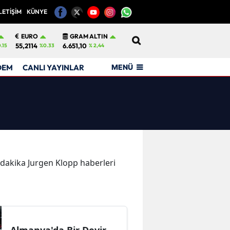
LETİŞİM
KÜNYE
12
EURO
GRAM ALTIN
55,2114
6.651,10
.15
%0.33
% 2,44
MENÜ
DEM
CANLI YAYINLAR
n dakika Jurgen Klopp haberleri