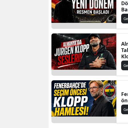
D
Ba
Ge
Al
Ta
Kl
Ge
Fe
ön
Ge