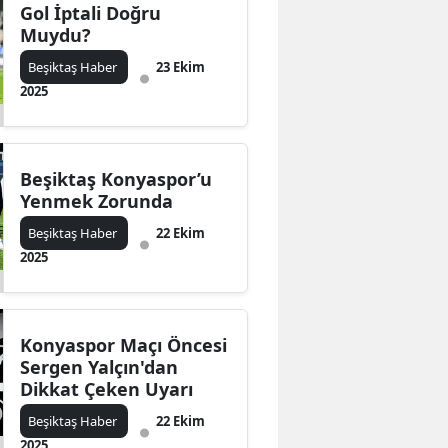
Gol İptali Doğru
Muydu?
Beşiktaş Haber
23 Ekim
2025
Beşiktaş Konyaspor’u
Yenmek Zorunda
Beşiktaş Haber
22 Ekim
2025
Konyaspor Maçı Öncesi
Sergen Yalçın'dan
Dikkat Çeken Uyarı
Beşiktaş Haber
22 Ekim
2025