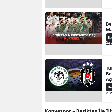
Be
Ma
Be
202
Tü
Be
Aç
Be
202
Konyaspor – Beşiktaş İle İli