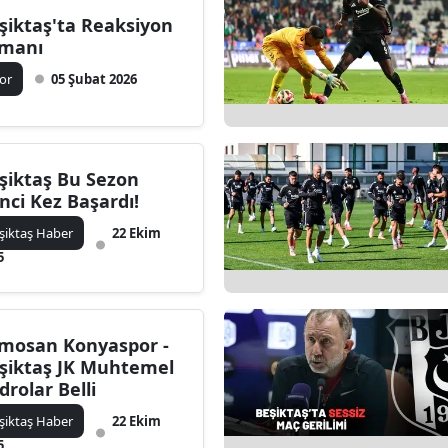
şiktaş'ta Reaksiyon
manı
or
05 Şubat 2026
şiktaş Bu Sezon
inci Kez Başardı!
şiktaş Haber
22 Ekim
5
mosan Konyaspor -
şiktaş JK Muhtemel
drolar Belli
şiktaş Haber
22 Ekim
5