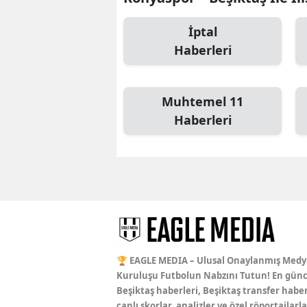
İptal
Haberleri
Muhtemel 11
Haberleri
🏆 EAGLE MEDIA – Ulusal Onaylanmış Medy
Kuruluşu Futbolun Nabzını Tutun! En günc
Beşiktaş haberleri, Beşiktaş transfer haber
canlı skorlar, analizler ve özel röportajlarla