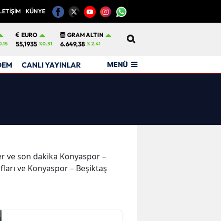
LETİŞİM
KÜNYE
12
EURO
GRAM ALTIN
55,1935
6.649,38
0.15
%0.31
% 2,41
MENÜ
DEM
CANLI YAYINLAR
eler ve son dakika Konyaspor –
fları ve Konyaspor – Beşiktaş