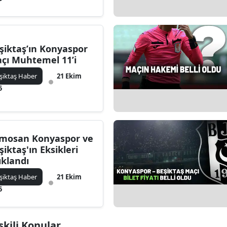
şiktaş’ın Konyaspor
çı Muhtemel 11’i
şiktaş Haber
21 Ekim
5
mosan Konyaspor ve
şiktaş'ın Eksikleri
ıklandı
şiktaş Haber
21 Ekim
5
şkili Konular