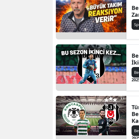
Be
Za
Sp
Be
İk
Be
202
Tü
Be
Ka
Be
202