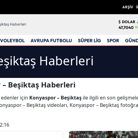
ARŞİV
İ
DOLAR
iktaş Haberleri
47,7040
%
VOLEYBOL
AVRUPA FUTBOLU
SÜPER LİG
SPOR
GÜN
şiktaş Haberleri
– Beşiktaş Haberleri
 edenler için
Konyaspor – Beşiktaş
ile ilgili en son gelişm
onyaspor – Beşiktaş videoları, Konyaspor – Beşiktaş fotoğra
2:16