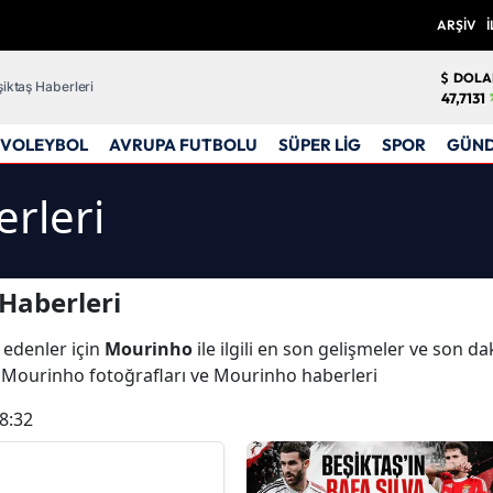
ARŞİV
İ
DOLA
iktaş Haberleri
47,7131
VOLEYBOL
AVRUPA FUTBOLU
SÜPER LİG
SPOR
GÜN
rleri
Haberleri
 edenler için
Mourinho
ile ilgili en son gelişmeler ve son 
, Mourinho fotoğrafları ve Mourinho haberleri
8:32