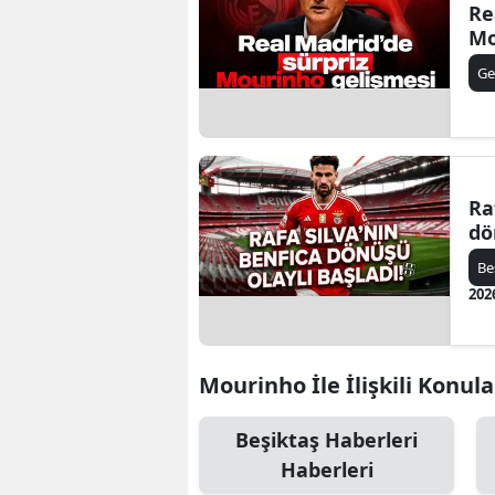
Re
Mo
Ge
Ra
dö
Be
202
Mourinho İle İlişkili Konula
Beşiktaş Haberleri
Haberleri