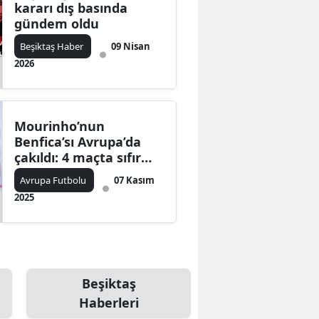
kararı dış basında
gündem oldu
Beşiktaş Haber
09 Nisan
2026
Mourinho’nun
Benfica’sı Avrupa’da
çakıldı: 4 maçta sıfır
çekti!
Avrupa Futbolu
07 Kasım
2025
Beşiktaş
Haberleri