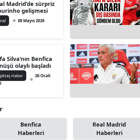
al Madrid’de sürpriz
urinho gelişmesi
nel
08 Mayıs 2026
fa Silva’nın Benfica
nüşü olaylı başladı
şiktaş Haber
26 Ocak
6
r
Benfica
Real Madrid
Haberleri
Haberleri