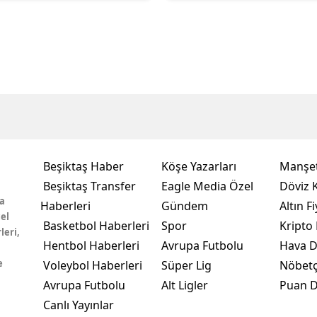
Beşiktaş Haber
Köşe Yazarları
Manşet
Beşiktaş Transfer
Eagle Media Özel
Döviz K
a
Haberleri
Gündem
Altın Fi
el
Basketbol Haberleri
Spor
Kripto 
leri,
Hentbol Haberleri
Avrupa Futbolu
Hava 
e
Voleybol Haberleri
Süper Lig
Nöbetç
Avrupa Futbolu
Alt Ligler
Puan 
Canlı Yayınlar