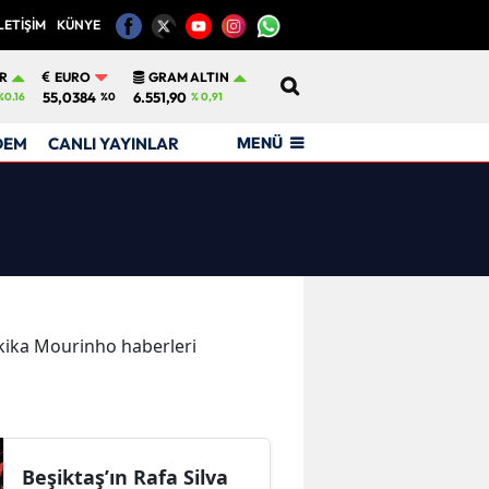
LETİŞİM
KÜNYE
12
R
EURO
GRAM ALTIN
55,0384
6.551,90
%0.16
%0
% 0,91
MENÜ
DEM
CANLI YAYINLAR
dakika Mourinho haberleri
Beşiktaş’ın Rafa Silva