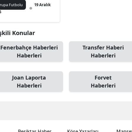
porta'dan Açıklama!
rupa Futbolu
19 Aralık
5
kili Konular
Fenerbahçe Haberleri
Transfer Haberi
Haberleri
Haberleri
Joan Laporta
Forvet
Haberleri
Haberleri
Beşiktaş Haber
Köşe Yazarları
Manşet