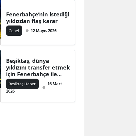
Fenerbahçe’nin istediği
yıldızdan flaş karar
Genel
12 Mayıs 2026
Beşiktaş, dünya
yıldızını transfer etmek
için Fenerbahçe ile
kapışıyor
Beşiktaş Haber
16 Mart
2026