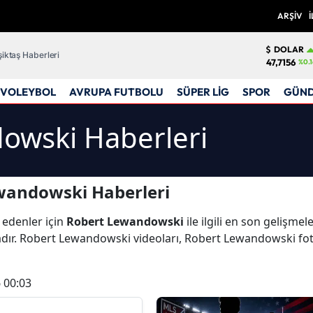
ARŞİV
İ
DOLAR
iktaş Haberleri
47,7156
%0.1
VOLEYBOL
AVRUPA FUTBOLU
SÜPER LİG
SPOR
GÜN
owski Haberleri
wandowski Haberleri
 edenler için
Robert Lewandowski
ile ilgili en son gelişme
ır. Robert Lewandowski videoları, Robert Lewandowski fo
 00:03