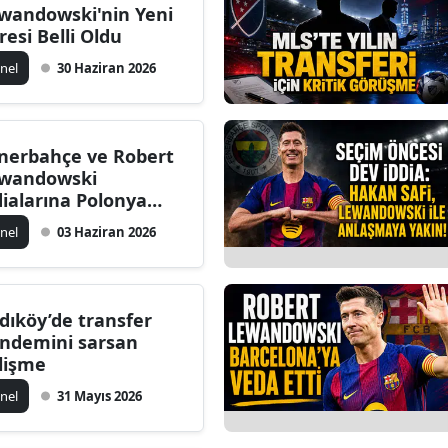
wandowski'nin Yeni
resi Belli Oldu
nel
30 Haziran 2026
nerbahçe ve Robert
wandowski
dialarına Polonya
sınından yalanlama
nel
03 Haziran 2026
dıköy’de transfer
ndemini sarsan
lişme
nel
31 Mayıs 2026