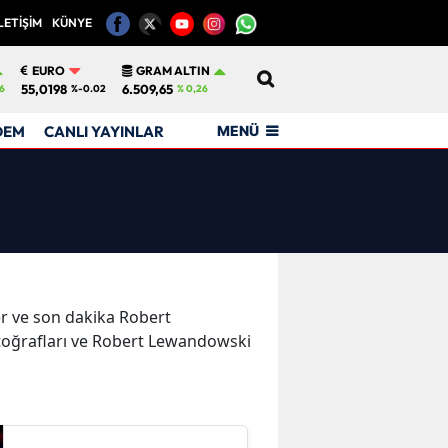
LETİŞİM
KÜNYE
12
EURO
GRAM ALTIN
55,0198
6.509,65
6
%-0.02
% 0,26
MENÜ
DEM
CANLI YAYINLAR
ler ve son dakika Robert
toğrafları ve Robert Lewandowski