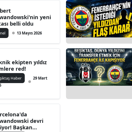
bert
wandowski'nin yeni
tası belli oldu
nel
13 Mayıs 2026
knik ekipten yıldız
imlere red!
şiktaş Haber
29 Mart
6
rcelona'da
wandowski devri
tiyor! Başkan