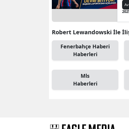
La
Av
202
Robert Lewandowski İle İliş
Fenerbahçe Haberi
Haberleri
Mls
Haberleri