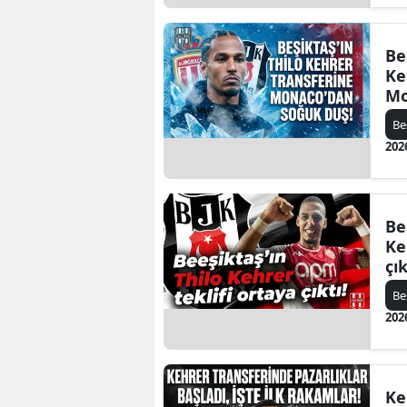
Be
Ke
Mo
Be
202
Be
Ke
çık
Be
202
Ke