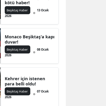
kötü haber!
Beşiktaş Haber
13 Ocak
2026
Monaco Beşiktaş'a kapı
duvar!
Beşiktaş Haber
08 Ocak
2026
Kehrer için istenen
para belli oldu!
Beşiktaş Haber
07 Ocak
2026