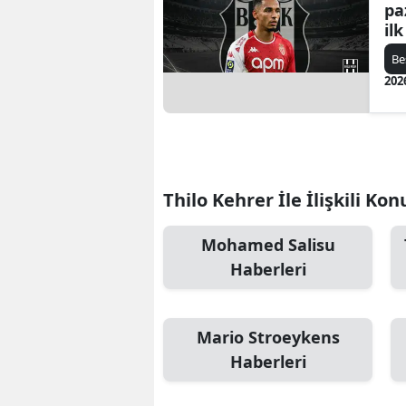
pa
il
Be
202
Thilo Kehrer İle İlişkili Kon
Mohamed Salisu
Haberleri
Mario Stroeykens
Haberleri