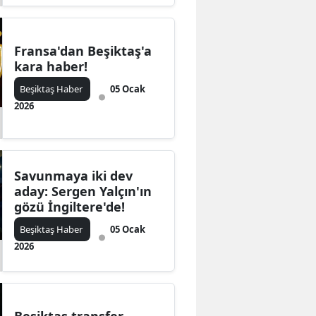
Fransa'dan Beşiktaş'a
kara haber!
Beşiktaş Haber
05 Ocak
2026
Savunmaya iki dev
aday: Sergen Yalçın'ın
gözü İngiltere'de!
Beşiktaş Haber
05 Ocak
2026