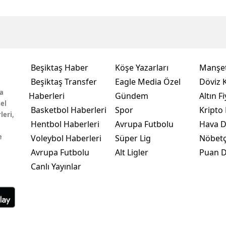
Beşiktaş Haber
Köşe Yazarları
Manşet
Beşiktaş Transfer
Eagle Media Özel
Döviz K
a
Haberleri
Gündem
Altın Fi
el
Basketbol Haberleri
Spor
Kripto 
leri,
Hentbol Haberleri
Avrupa Futbolu
Hava 
e
Voleybol Haberleri
Süper Lig
Nöbetç
Avrupa Futbolu
Alt Ligler
Puan 
Canlı Yayınlar