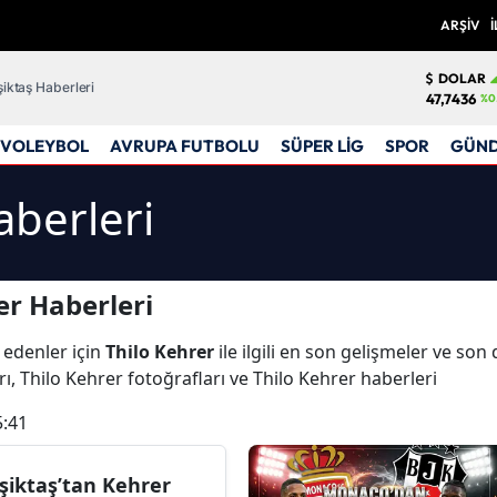
ARŞİV
İ
DOLAR
iktaş Haberleri
47,7436
%0
VOLEYBOL
AVRUPA FUTBOLU
SÜPER LİG
SPOR
GÜN
aberleri
er Haberleri
 edenler için
Thilo Kehrer
ile ilgili en son gelişmeler ve son
ı, Thilo Kehrer fotoğrafları ve Thilo Kehrer haberleri
5:41
şiktaş’tan Kehrer