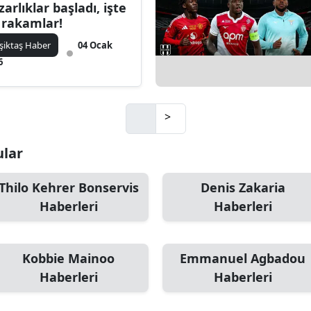
zarlıklar başladı, işte
k rakamlar!
şiktaş Haber
04 Ocak
6
>
ular
Thilo Kehrer Bonservis
Denis Zakaria
Haberleri
Haberleri
Kobbie Mainoo
Emmanuel Agbadou
Haberleri
Haberleri