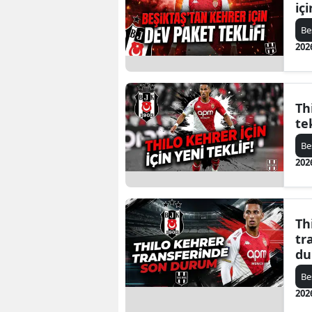
iç
Be
202
Th
tek
Be
202
Th
tr
d
Be
202