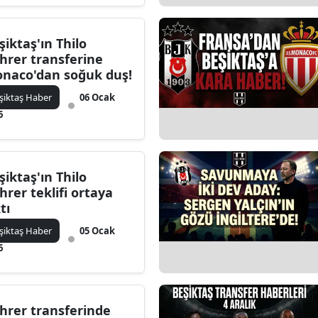
şiktaş'ın Thilo
hrer transferine
naco'dan soğuk duş!
şiktaş Haber
06 Ocak
6
şiktaş'ın Thilo
hrer teklifi ortaya
tı
şiktaş Haber
05 Ocak
6
hrer transferinde