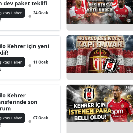
in dev paket teklifi
şiktaş Haber
24 Ocak
6
ilo Kehrer için yeni
lif!
şiktaş Haber
11 Ocak
6
ilo Kehrer
ansferinde son
urum
şiktaş Haber
07 Ocak
6