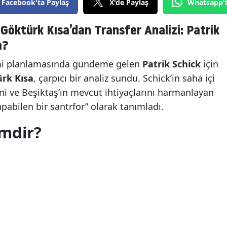
Facebook'ta Paylaş
X'de Paylaş
Whatsapp'
öktürk Kısa’dan Transfer Analizi: Patrik
m?
emi planlamasında gündeme gelen
Patrik Schick
için
rk Kısa
, çarpıcı bir analiz sundu. Schick’in saha içi
ini ve Beşiktaş’ın mevcut ihtiyaçlarını harmanlayan
yapabilen bir santrfor” olarak tanımladı.
imdir?