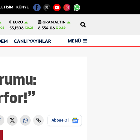
LETİŞİM
KÜNYE
12
EURO
GRAM ALTIN
55,1506
6.554,06
.05
%0.21
% 0,89
MENÜ
DEM
CANLI YAYINLAR
orumu:
rfor!”
Abone Ol