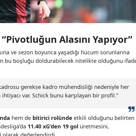
 “Pivotluğun Alasını Yapıyor”
sına ve sezon boyunca yaşadığı hücum sorunlarına
in bu boşluğu doldurabilecek nitelikte olduğunu ifad
 kadrosu gerekse kadro mühendisliği nedeniyle her
 ihtiyacı var. Schick bunu karşılayan bir profil.”
unda
hem de
bitirici rolünde
etkili olduğunu belirten
desliga’da
11.40 xG’den 19 gol
üretmesini,
i olarak değerlendirdi.