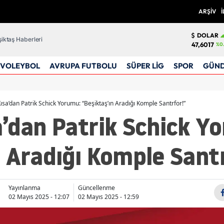
ARŞİV
İ
DOLAR
iktaş Haberleri
47,6017
%0
VOLEYBOL
AVRUPA FUTBOLU
SÜPER LİG
SPOR
GÜN
ısa’dan Patrik Schick Yorumu: “Beşiktaş’ın Aradığı Komple Santrfor!”
’dan Patrik Schick Y
 Aradığı Komple Sant
Yayınlanma
Güncellenme
02 Mayıs 2025 - 12:07
02 Mayıs 2025 - 12:59