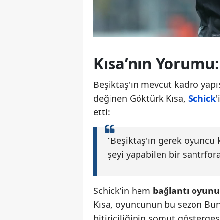
Kısa’nın Yorumu:
Beşiktaş'ın mevcut kadro yapı
değinen Göktürk Kısa,
Schick
'
etti:
“Beşiktaş'ın gerek oyuncu
şeyi yapabilen bir santrfora
Schick’in hem
bağlantı oyun
Kısa, oyuncunun bu sezon Bun
bitiriciliğinin somut gösterges