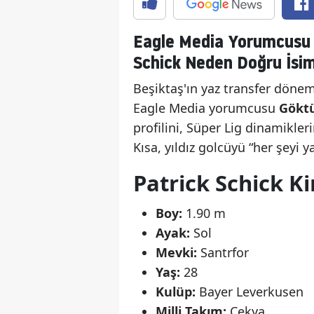
Eagle Media Yorumcusu G
Schick Neden Doğru İsi
Beşiktaş'ın yaz transfer dön
Eagle Media yorumcusu
Göktü
profilini, Süper Lig dinamikler
Kısa, yıldız golcüyü “her şeyi 
Patrick Schick K
Boy:
1.90 m
Ayak:
Sol
Mevki:
Santrfor
Yaş:
28
Kulüp:
Bayer Leverkusen
Milli Takım:
Çekya