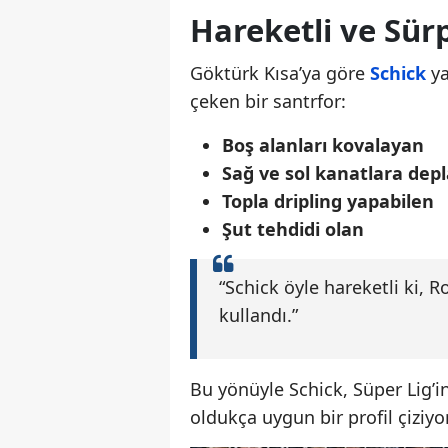
Hareketli ve Sürpr
Göktürk Kısa’ya göre
Schick
ya
çeken bir santrfor:
Boş alanları kovalayan
Sağ ve sol kanatlara dep
Topla dripling yapabilen
Şut tehdidi olan
“Schick öyle hareketli ki,
kullandı.”
Bu yönüyle Schick, Süper Lig’i
oldukça uygun bir profil çiziyor