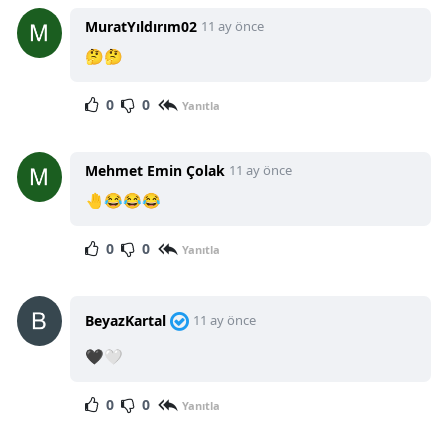
MuratYıldırım02
11 ay önce
🤔🤔
0
0
Yanıtla
Mehmet Emin Çolak
11 ay önce
🤚😂😂😂
0
0
Yanıtla
BeyazKartal
11 ay önce
🖤🤍
0
0
Yanıtla