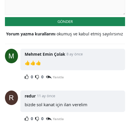
GÖNDER
Yorum yazma kurallarını
okumuş ve kabul etmiş sayılırsınız
Mehmet Emin Çolak
8 ay önce
👍👍👍
0
0
Yanıtla
redur
11 ay önce
bizde sol kanat için ilan verelim
0
0
Yanıtla