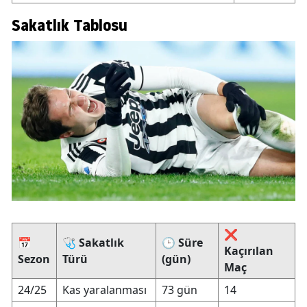
Sakatlık Tablosu
❌
📅
🩺
Sakatlık
🕒
Süre
Kaçırılan
Sezon
Türü
(gün)
Maç
24/25
Kas yaralanması
73 gün
14