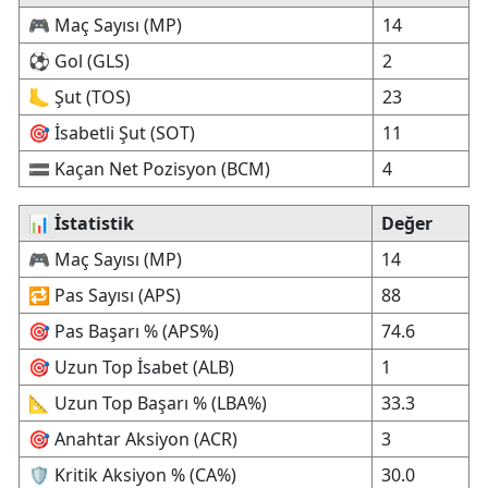
🎮 Maç Sayısı (MP)
14
⚽ Gol (GLS)
2
🦶 Şut (TOS)
23
🎯 İsabetli Şut (SOT)
11
🟰 Kaçan Net Pozisyon (BCM)
4
📊
İstatistik
Değer
🎮 Maç Sayısı (MP)
14
🔁 Pas Sayısı (APS)
88
🎯 Pas Başarı % (APS%)
74.6
🎯 Uzun Top İsabet (ALB)
1
📐 Uzun Top Başarı % (LBA%)
33.3
🎯 Anahtar Aksiyon (ACR)
3
🛡️ Kritik Aksiyon % (CA%)
30.0