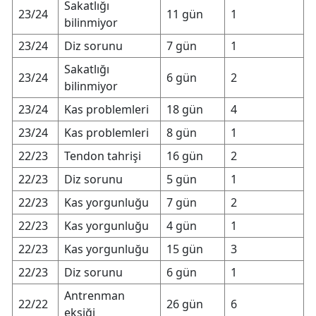
Sakatlığı
23/24
11 gün
1
bilinmiyor
23/24
Diz sorunu
7 gün
1
Sakatlığı
23/24
6 gün
2
bilinmiyor
23/24
Kas problemleri
18 gün
4
23/24
Kas problemleri
8 gün
1
22/23
Tendon tahrişi
16 gün
2
22/23
Diz sorunu
5 gün
1
22/23
Kas yorgunluğu
7 gün
2
22/23
Kas yorgunluğu
4 gün
1
22/23
Kas yorgunluğu
15 gün
3
22/23
Diz sorunu
6 gün
1
Antrenman
22/22
26 gün
6
eksiği