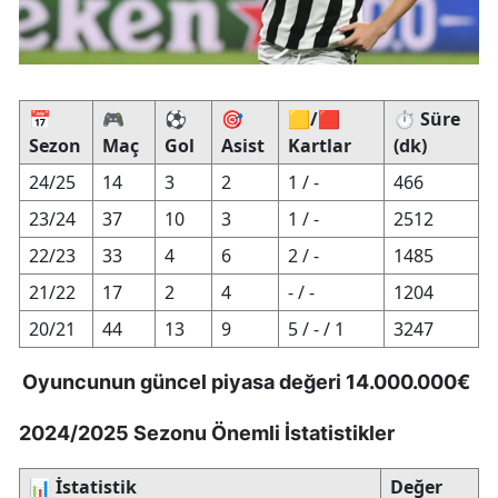
📅
🎮
⚽
🎯
🟨/🟥
⏱️ Süre
Sezon
Maç
Gol
Asist
Kartlar
(dk)
24/25
14
3
2
1 / -
466
23/24
37
10
3
1 / -
2512
22/23
33
4
6
2 / -
1485
21/22
17
2
4
- / -
1204
20/21
44
13
9
5 / - / 1
3247
Oyuncunun güncel piyasa değeri 14.000.000€
2024/2025 Sezonu Önemli İstatistikler
📊
İstatistik
Değer