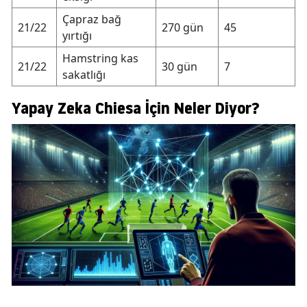
Çapraz bağ
21/22
270 gün
45
yırtığı
Hamstring kas
21/22
30 gün
7
sakatlığı
Yapay Zeka Chiesa İçin Neler Diyor?