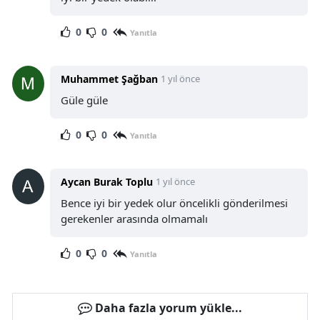
0
0
Yanıtla
Muhammet Şağban
1 yıl önce
Güle güle
0
0
Yanıtla
Aycan Burak Toplu
1 yıl önce
Bence iyi bir yedek olur öncelikli gönderilmesi
gerekenler arasında olmamalı
0
0
Yanıtla
Daha fazla yorum yükle...