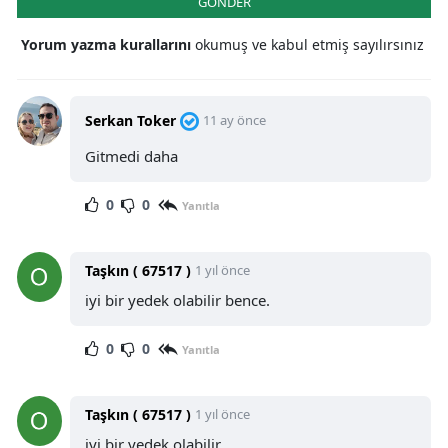
GÖNDER
Yorum yazma kurallarını
okumuş ve kabul etmiş sayılırsınız
Serkan Toker
11 ay önce
Gitmedi daha
0
0
Yanıtla
Taşkın ( 67517 )
1 yıl önce
iyi bir yedek olabilir bence.
0
0
Yanıtla
Taşkın ( 67517 )
1 yıl önce
iyi bir yedek olabilir