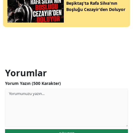
Beşiktaş'ta Rafa Silva'nın
Boşluğu Cezayir'den Doluyor
Yorumlar
Yorum Yazın (500 Karakter)