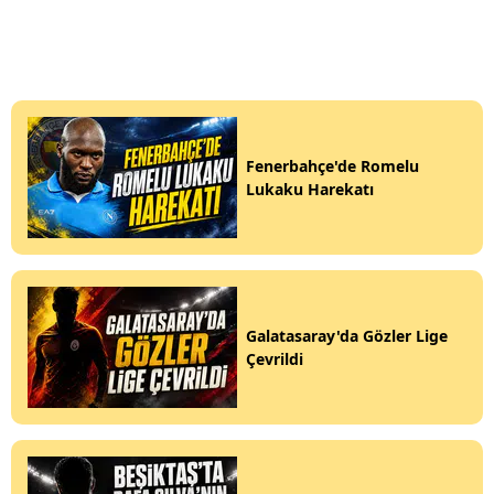
Fenerbahçe'de Romelu
Lukaku Harekatı
Galatasaray'da Gözler Lige
Çevrildi