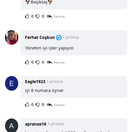
🦅Beşiktaş🦅
0
0
Yanıtla
Ferhat Coşkun
1 yıl önce
Yönetim iyi işler yapıyor.
0
0
Yanıtla
Eagle1923
1 yıl önce
iyi 8 numara oynar
0
0
Yanıtla
apranax16
1 yıl önce