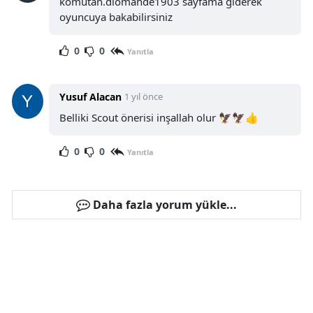
komutan.diomande1903 sayfama giderek
oyuncuya bakabilirsiniz
0
0
Yanıtla
Yusuf Alacan
1 yıl önce
Belliki Scout önerisi inşallah olur 🦅🦅👍
0
0
Yanıtla
Daha fazla yorum yükle...