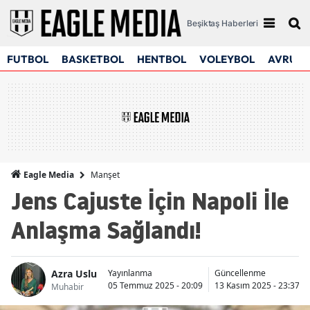
Beşiktaş Haberleri
FUTBOL
BASKETBOL
HENTBOL
VOLEYBOL
AVRUPA
Manşet
Eagle Media
Jens Cajuste İçin Napoli İle
Anlaşma Sağlandı!
Azra Uslu
Yayınlanma
Güncellenme
05 Temmuz 2025 - 20:09
13 Kasım 2025 - 23:37
Muhabir