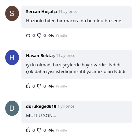
Sercan Hoşafçı
11 ay önce
Hüzünlü biten bir macera da bu oldu bu sene.
0
0
Yanıtla
Hasan Bektaş
11 ay önce
iyi ki olmadı bazı şeylerde hayır vardır.. Ndidi
çok daha iyisi istediğimiz ihtiyacımız olan Ndidi
0
0
Yanıtla
dorukege0619
1 yıl önce
MUTLU SON...
0
0
Yanıtla