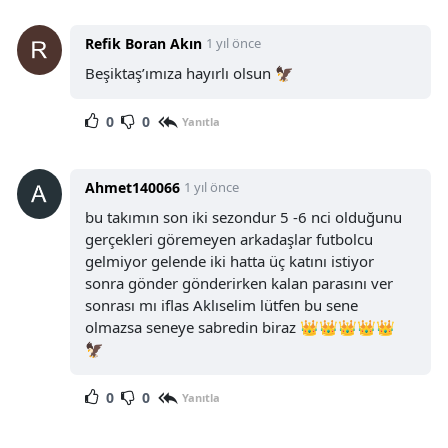
Refik Boran Akın
1 yıl önce
Beşiktaş’ımıza hayırlı olsun 🦅
0
0
Yanıtla
Ahmet140066
1 yıl önce
bu takımın son iki sezondur 5 -6 nci olduğunu
gerçekleri göremeyen arkadaşlar futbolcu
gelmiyor gelende iki hatta üç katını istiyor
sonra gönder gönderirken kalan parasını ver
sonrası mı iflas Aklıselim lütfen bu sene
olmazsa seneye sabredin biraz 👑👑👑👑👑
🦅
0
0
Yanıtla