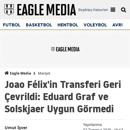
Beşiktaş Haberleri
FUTBOL
BASKETBOL
HENTBOL
VOLEYBOL
AVRUPA
Manşet
Eagle Media
Joao Félix'in Transferi Geri
Çevrildi: Eduard Graf ve
Solskjaer Uygun Görmedi
Yayınlanma
Umut İşver
02 Temmuz 2025 - 16:13