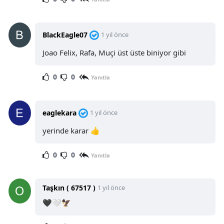
BlackEagle07
1 yıl önce
Joao Felix, Rafa, Muçi üst üste biniyor gibi
0
0
Yanıtla
eaglekara
1 yıl önce
yerinde karar 👍
0
0
Yanıtla
Taşkın ( 67517 )
1 yıl önce
🖤🤍🦅