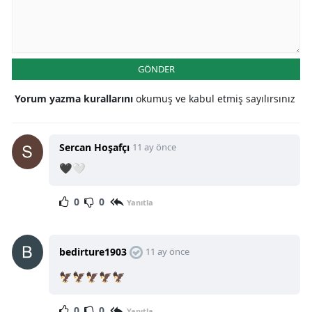
GÖNDER
Yorum yazma kurallarını
okumuş ve kabul etmiş sayılırsınız
Sercan Hoşafçı
11 ay önce
🖤🤍
0
0
Yanıtla
bedirture1903
11 ay önce
🦅🦅🦅🦅🦅
0
0
Yanıtla