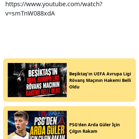
https://www.youtube.com/watch?
v=smTnW088xdA
Beşiktaş'ın UEFA Avrupa Ligi
Rövanş Maçının Hakemi Belli
Oldu
PSG'den Arda Güler İçin
Çılgın Rakam