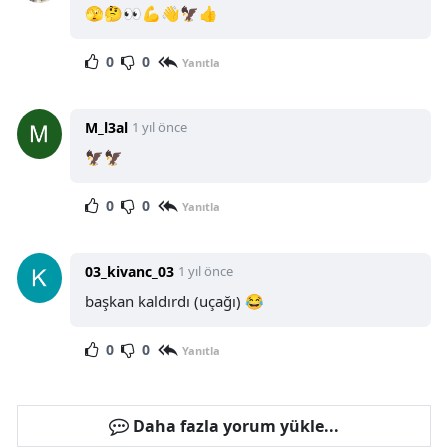
🫣🤔👀💪👋🦅👍
0
0
Yanıtla
M_l3al
1 yıl önce
🦅🦅
0
0
Yanıtla
03_kivanc_03
1 yıl önce
başkan kaldırdı (uçağı) 😂
0
0
Yanıtla
Daha fazla yorum yükle...