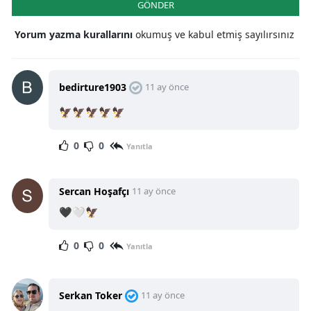
GÖNDER
Yorum yazma kurallarını
okumuş ve kabul etmiş sayılırsınız
bedirture1903
11 ay önce
🦅🦅🦅🦅🦅
0
0
Yanıtla
Sercan Hoşafçı
11 ay önce
🖤🤍🦅
0
0
Yanıtla
Serkan Toker
11 ay önce