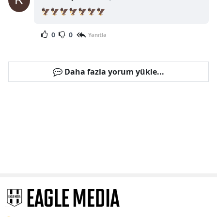
🦅🦅🦅🦅🦅🦅🦅
0
0
Yanıtla
Daha fazla yorum yükle...