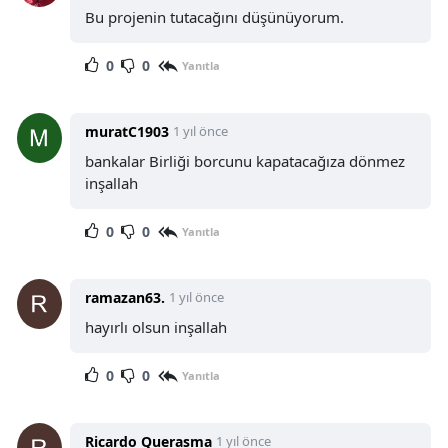
Bu projenin tutacağını düşünüyorum.
0
0
Yanıtla
muratC1903
1 yıl önce
bankalar Birliği borcunu kapatacağıza dönmez
inşallah
0
0
Yanıtla
ramazan63.
1 yıl önce
hayırlı olsun inşallah
0
0
Yanıtla
Ricardo Querasma
1 yıl önce