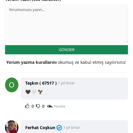
GÖNDER
Yorum yazma kurallarını
okumuş ve kabul etmiş sayılırsınız
Taşkın ( 67517 )
1 yıl önce
🖤🤍 🦅
0
0
Yanıtla
Ferhat Coşkun
1 yıl önce