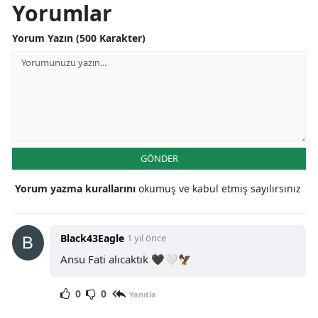
Yorumlar
Yorum Yazın (500 Karakter)
GÖNDER
Yorum yazma kurallarını
okumuş ve kabul etmiş sayılırsınız
Black43Eagle
1 yıl önce
Ansu Fati alıcaktık 🖤🤍🦅
0
0
Yanıtla