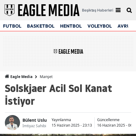
Beşiktaş Haberleri
FUTBOL
BASKETBOL
HENTBOL
VOLEYBOL
AVRUPA
Manşet
Eagle Media
Solskjaer Acil Sol Kanat
İstiyor
Bülent Uslu
Yayınlanma
Güncellenme
15 Haziran 2025 - 23:13
16 Haziran 2025 - 06:5
İmtiyaz Sahibi