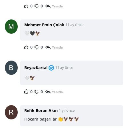
0
0
Yanıtla
Mehmet Emin Çolak
11 ay önce
🤍🖤🦅
0
0
Yanıtla
BeyazKartal
11 ay önce
🤍🦅
0
0
Yanıtla
Refik Boran Akın
1 yıl önce
Hocam başarılar 👏🦅🦅🦅