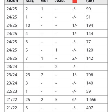
Sezon
Maç
Gol
Asist
🟥
(dk)
24/25
2
1
-
-/-
90
24/25
1
-
-
-/-
51
24/25
10
-
–
1/-
194
24/25
4
–
–
1/-
144
24/25
3
–
–
-/-
77
24/25
5
-
1
-/-
120
24/25
7
1
–
2/-
142
23/24
-
-
2
-/-
-
23/24
23
2
–
1/-
706
23/24
3
-
–
-/-
140
22/23
1
-
-
-/-
59
21/22
25
2
5
6/-
1.656
21/22
5
-
-
-/-
407