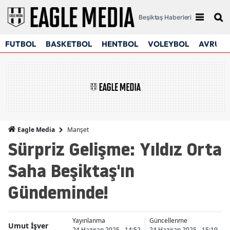
Beşiktaş Haberleri
FUTBOL
BASKETBOL
HENTBOL
VOLEYBOL
AVRUPA
Manşet
Eagle Media
Sürpriz Gelişme: Yıldız Orta
Saha Beşiktaş'ın
Gündeminde!
Yayınlanma
Güncellenme
Umut İşver
24 Haziran 2025 - 14:52
24 Haziran 2025 - 15:19