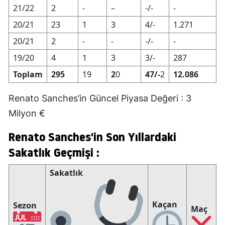
21/22
2
-
–
-/-
-
20/21
23
1
3
4/-
1.271
20/21
2
-
-
-/-
-
19/20
4
1
3
3/-
287
Toplam
295
19
2
0
47/-
2
12.086
Renato Sanches’in Güncel Piyasa Değeri : 3
Milyon €
Renato Sanches'in Son Yıllardaki
Sakatlık Geçmişi :
Sakatlık
Kaçan
Sezon
Maç