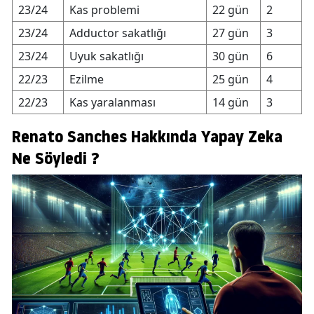
23/24
Kas problemi
22 gün
2
23/24
Adductor sakatlığı
27 gün
3
23/24
Uyuk sakatlığı
30 gün
6
22/23
Ezilme
25 gün
4
22/23
Kas yaralanması
14 gün
3
Renato Sanches Hakkında Yapay Zeka
Ne Söyledi ?