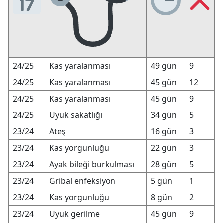
24/25
Kas yaralanması
49 gün
9
24/25
Kas yaralanması
45 gün
12
24/25
Kas yaralanması
45 gün
9
24/25
Uyuk sakatlığı
34 gün
5
23/24
Ateş
16 gün
3
23/24
Kas yorgunluğu
22 gün
3
23/24
Ayak bileği burkulması
28 gün
5
23/24
Gribal enfeksiyon
5 gün
1
23/24
Kas yorgunluğu
8 gün
2
23/24
Uyuk gerilme
45 gün
9