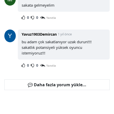
sakata gelmeyelim
0
0
Yanıtla
Yavuz1903Demircan
1 yıl önce
bu adam çok sakatlanıyor uzak durun!!!!
sakatlık potansiyeli yüksek oyuncu
istemiyoruz!!!
0
0
Yanıtla
Daha fazla yorum yükle...