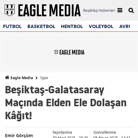
Beşiktaş Haberleri
FUTBOL
BASKETBOL
HENTBOL
VOLEYBOL
AVRUPA
Spor
Eagle Media
Beşiktaş-Galatasaray
Maçında Elden Ele Dolaşan
Kâğıt!
Yayınlanma
Güncellenme
Emir Görçüm
30 Mart 2025 - 20:26
05 Nisan 2025 - 12:41