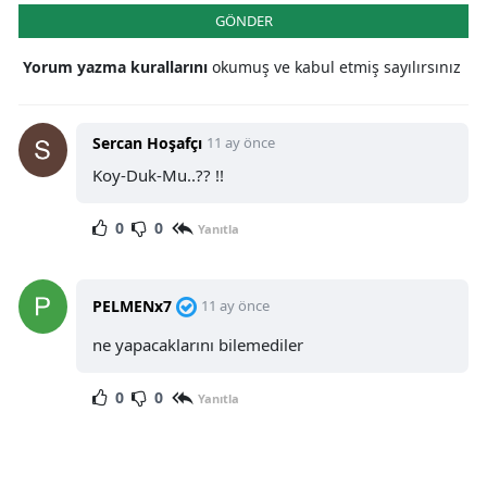
GÖNDER
Yorum yazma kurallarını
okumuş ve kabul etmiş sayılırsınız
Sercan Hoşafçı
11 ay önce
Koy-Duk-Mu..?? !!
0
0
Yanıtla
PELMENx7
11 ay önce
ne yapacaklarını bilemediler
0
0
Yanıtla