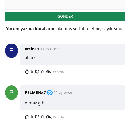
GÖNDER
Yorum yazma kurallarını
okumuş ve kabul etmiş sayılırsınız
ersin11
11 ay önce
ahbe
0
0
Yanıtla
PELMENx7
11 ay önce
olmaz gibi
0
0
Yanıtla