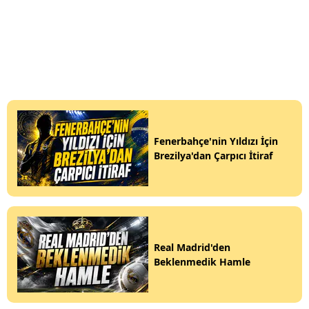
Fenerbahçe'nin Yıldızı İçin
Brezilya'dan Çarpıcı İtiraf
Real Madrid'den
Beklenmedik Hamle