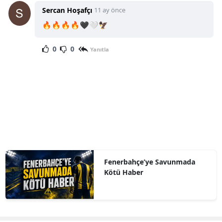
Sercan Hoşafçı
11 ay önce
🔥🔥🔥🔥🖤🤍🦅
0
0
Yanıtla
Fenerbahçe’ye Savunmada
Kötü Haber