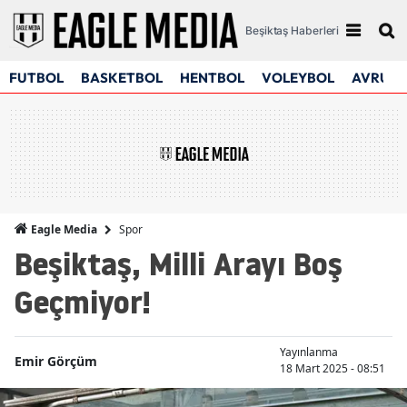
Beşiktaş Haberleri
FUTBOL
BASKETBOL
HENTBOL
VOLEYBOL
AVRUPA
Spor
Eagle Media
Beşiktaş, Milli Arayı Boş
Geçmiyor!
Yayınlanma
Emir Görçüm
18 Mart 2025 - 08:51