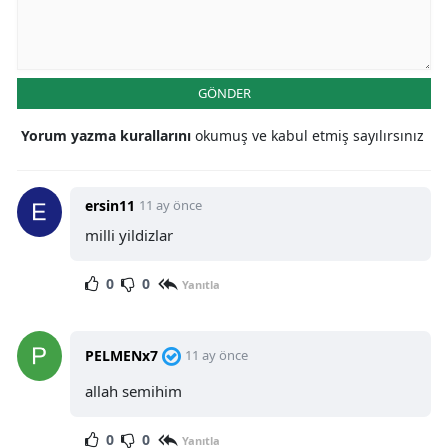
GÖNDER
Yorum yazma kurallarını
okumuş ve kabul etmiş sayılırsınız
ersin11
11 ay önce
milli yildizlar
0
0
Yanıtla
PELMENx7
11 ay önce
allah semihim
0
0
Yanıtla