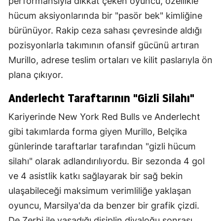
performansıyla dikkat çeken oyuncu, özellikle
hücum aksiyonlarında bir "pasör bek" kimliğine
bürünüyor. Rakip ceza sahası çevresinde aldığı
pozisyonlarla takımının ofansif gücünü artıran
Murillo, adrese teslim ortaları ve kilit paslarıyla ön
plana çıkıyor.
Anderlecht Taraftarının "Gizli Silahı"
Kariyerinde New York Red Bulls ve Anderlecht
gibi takımlarda forma giyen Murillo, Belçika
günlerinde taraftarlar tarafından "gizli hücum
silahı" olarak adlandırılıyordu. Bir sezonda 4 gol
ve 4 asistlik katkı sağlayarak bir sağ bekin
ulaşabileceği maksimum verimliliğe yaklaşan
oyuncu, Marsilya'da da benzer bir grafik çizdi.
De Zerbi ile yaşadığı disiplin diyaloğu sonrası