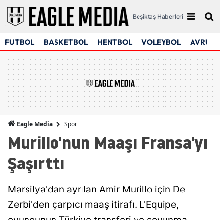
Beşiktaş Haberleri
FUTBOL
BASKETBOL
HENTBOL
VOLEYBOL
AVRUPA
Spor
Eagle Media
Murillo'nun Maaşı Fransa'yı
Şaşırttı
Marsilya'dan ayrılan Amir Murillo için De
Zerbi'den çarpıcı maaş itirafı. L'Equipe,
oyuncunun Türkiye transferi ve soyunma