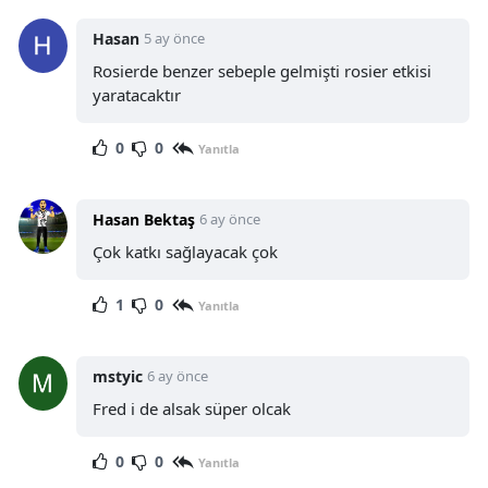
Hasan
5 ay önce
Rosierde benzer sebeple gelmişti rosier etkisi
yaratacaktır
0
0
Yanıtla
Hasan Bektaş
6 ay önce
Çok katkı sağlayacak çok
1
0
Yanıtla
mstyic
6 ay önce
Fred i de alsak süper olcak
0
0
Yanıtla