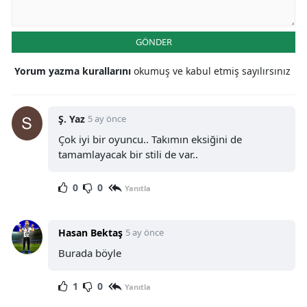
GÖNDER
Yorum yazma kurallarını
okumuş ve kabul etmiş sayılırsınız
Ş. Yaz
5 ay önce
Çok iyi bir oyuncu.. Takımın eksiğini de
tamamlayacak bir stili de var..
0
0
Yanıtla
Hasan Bektaş
5 ay önce
Burada böyle
1
0
Yanıtla