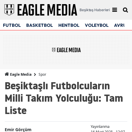
Beşiktaş Haberleri
FUTBOL
BASKETBOL
HENTBOL
VOLEYBOL
AVRUPA
Spor
Eagle Media
Beşiktaşlı Futbolcuların
Milli Takım Yolculuğu: Tam
Liste
Yayınlanma
Emir Görçüm
16 Mart 2025 - 12:07