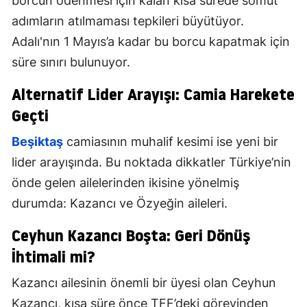
borcun ödenmesi için kalan kısa sürede somut
adımların atılmaması tepkileri büyütüyor.
Adalı'nın 1 Mayıs’a kadar bu borcu kapatmak için
süre sınırı bulunuyor.
Alternatif Lider Arayışı: Camia Harekete
Geçti
Beşiktaş
camiasının muhalif kesimi ise yeni bir
lider arayışında. Bu noktada dikkatler Türkiye’nin
önde gelen ailelerinden ikisine yönelmiş
durumda: Kazancı ve Özyeğin aileleri.
Ceyhun Kazancı Boşta: Geri Dönüş
İhtimali mi?
Kazancı ailesinin önemli bir üyesi olan Ceyhun
Kazancı, kısa süre önce TFF’deki görevinden