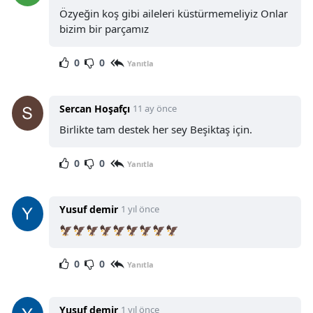
Özyeğin koş gibi aileleri küstürmemeliyiz Onlar
bizim bir parçamız
0
0
Yanıtla
Sercan Hoşafçı
11 ay önce
Birlikte tam destek her sey Beşiktaş için.
0
0
Yanıtla
Yusuf demir
1 yıl önce
🦅🦅🦅🦅🦅🦅🦅🦅🦅
0
0
Yanıtla
Yusuf demir
1 yıl önce