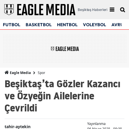
Beşiktaş Haberleri
FUTBOL
BASKETBOL
HENTBOL
VOLEYBOL
AVRUPA
Spor
Eagle Media
Beşiktaş’ta Gözler Kazancı
ve Özyeğin Ailelerine
Çevrildi
Yayınlanma
tahir-aytekin
06 Nisan 2025 - 09:35