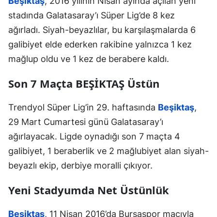
Beşiktaş
, 2016 yılının Nisan ayında açılan yeni
stadında Galatasaray’ı Süper Lig’de 8 kez
ağırladı. Siyah-beyazlılar, bu karşılaşmalarda 6
galibiyet elde ederken rakibine yalnızca 1 kez
mağlup oldu ve 1 kez de berabere kaldı.
Son 7 Maçta BEŞİKTAŞ Üstün
Trendyol Süper Lig’in 29. haftasında
Beşiktaş
,
29 Mart Cumartesi günü Galatasaray’ı
ağırlayacak. Ligde oynadığı son 7 maçta 4
galibiyet, 1 beraberlik ve 2 mağlubiyet alan siyah-
beyazlı ekip, derbiye moralli çıkıyor.
Yeni Stadyumda Net Üstünlük
Beşiktaş
, 11 Nisan 2016’da Bursaspor maçıyla