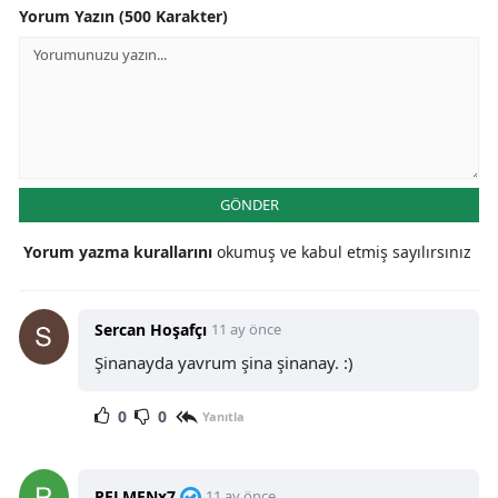
Yorum Yazın (500 Karakter)
GÖNDER
Yorum yazma kurallarını
okumuş ve kabul etmiş sayılırsınız
Sercan Hoşafçı
11 ay önce
Şinanayda yavrum şina şinanay. :)
0
0
Yanıtla
PELMENx7
11 ay önce