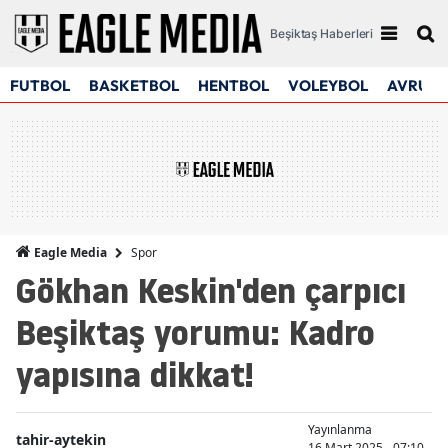
Beşiktaş Haberleri
FUTBOL
BASKETBOL
HENTBOL
VOLEYBOL
AVRUPA
Spor
Eagle Media
Gökhan Keskin'den çarpıcı
Beşiktaş yorumu: Kadro
yapısına dikkat!
Yayınlanma
tahir-aytekin
16 Mart 2025 - 07:10