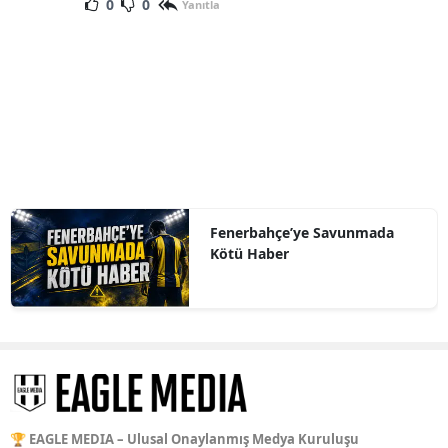
0
0
Yanıtla
Fenerbahçe’ye Savunmada
Kötü Haber
🏆 EAGLE MEDIA – Ulusal Onaylanmış Medya Kuruluşu