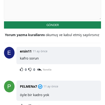
GÖNDER
Yorum yazma kurallarını
okumuş ve kabul etmiş sayılırsınız
ersin11
11 ay önce
kafro sorun
0
0
Yanıtla
PELMENx7
11 ay önce
öyle bir kadro yok