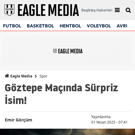
Beşiktaş Haberleri
FUTBOL
BASKETBOL
HENTBOL
VOLEYBOL
AVRUPA
Spor
Eagle Media
Göztepe Maçında Sürpriz
İsim!
Yayınlanma
Emir Görçüm
01 Nisan 2025 - 07:41