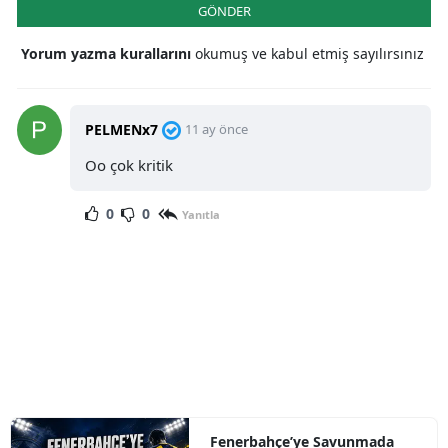
GÖNDER
Yorum yazma kurallarını
okumuş ve kabul etmiş sayılırsınız
PELMENx7
11 ay önce
Oo çok kritik
0
0
Yanıtla
Fenerbahçe’ye Savunmada