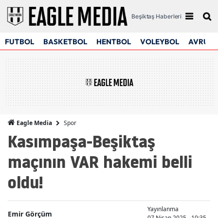
Beşiktaş Haberleri
FUTBOL
BASKETBOL
HENTBOL
VOLEYBOL
AVRUPA
Spor
Eagle Media
Kasımpaşa-Beşiktaş
maçının VAR hakemi belli
oldu!
Yayınlanma
Emir Görçüm
07 Nisan 2025 - 10:35