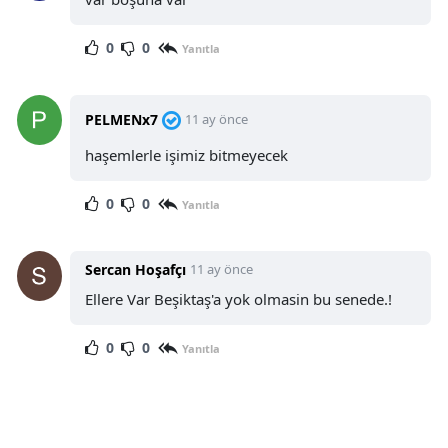
0
0
Yanıtla
PELMENx7
11 ay önce
haşemlerle işimiz bitmeyecek
0
0
Yanıtla
Sercan Hoşafçı
11 ay önce
Ellere Var Beşiktaş'a yok olmasin bu senede.!
0
0
Yanıtla