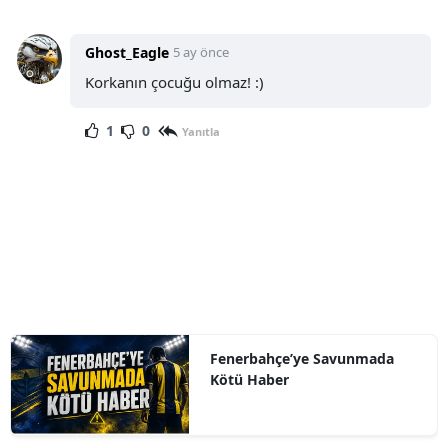
Ghost_Eagle
5 ay önce
Korkanın çocuğu olmaz! :)
1
0
Yanıtla
Fenerbahçe’ye Savunmada
Kötü Haber