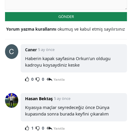
GÖNDER
Yorum yazma kurallarını
okumuş ve kabul etmiş sayılırsınız
Caner
5 ay önce
Haberin kapak sayfasina Orkun'un oldugu
kadroyu koysaydiniz keske
0
0
Yanıtla
Hasan Bektaş
5 ay önce
Kıyasıya maçlar seyredeceğiz önce Dünya
kupasında sonra burada keyfini çıkaralım
1
0
Yanıtla