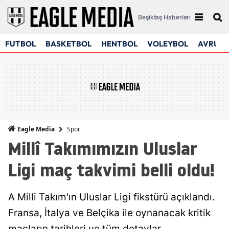
Beşiktaş Haberleri
FUTBOL
BASKETBOL
HENTBOL
VOLEYBOL
AVRUPA
Spor
Eagle Media
Millî Takımımızın Uluslar
Ligi maç takvimi belli oldu!
A Milli Takım'ın Uluslar Ligi fikstürü açıklandı.
Fransa, İtalya ve Belçika ile oynanacak kritik
maçların tarihleri ve tüm detaylar