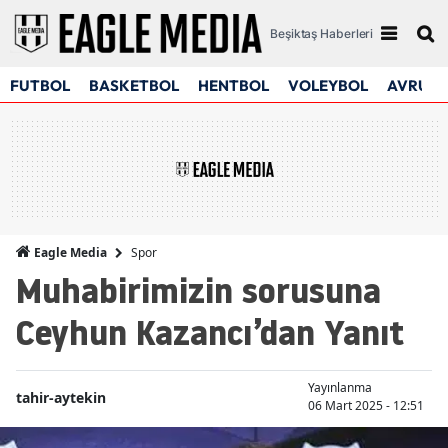
Beşiktaş Haberleri
FUTBOL
BASKETBOL
HENTBOL
VOLEYBOL
AVRUPA
Spor
Eagle Media
Muhabirimizin sorusuna
Ceyhun Kazancı’dan Yanıt
Yayınlanma
tahir-aytekin
06 Mart 2025 - 12:51