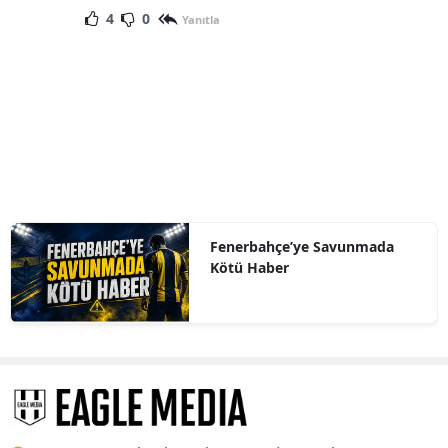
4
0
Yanıtla
Fenerbahçe’ye Savunmada
Kötü Haber