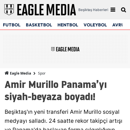
Beşiktaş Haberleri
FUTBOL
BASKETBOL
HENTBOL
VOLEYBOL
AVRUPA
Spor
Eagle Media
Amir Murillo Panama’yı
siyah-beyaza boyadı!
Beşiktaş'ın yeni transferi Amir Murillo sosyal
medyayı salladı. 24 saatte rekor takipçi artışı
ve Panama'da başlayan forma çılgınlığının