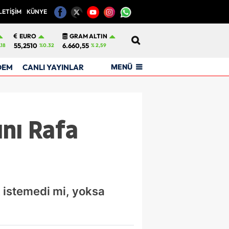
LETİŞİM
KÜNYE
12
EURO
GRAM ALTIN
55,2510
6.660,55
.18
%0.32
% 2,59
MENÜ
DEM
CANLI YAYINLAR
ını Rafa
k istemedi mi, yoksa