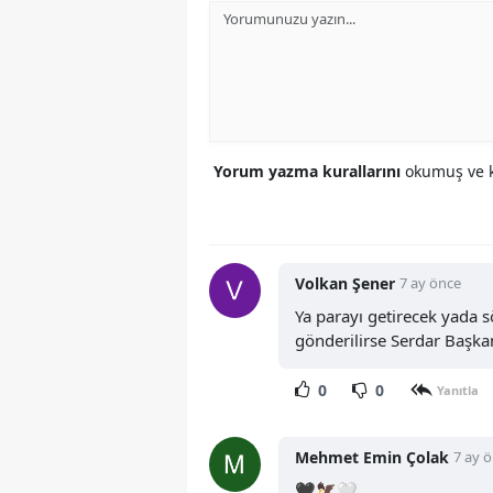
Yorum yazma kurallarını
okumuş ve k
Volkan Şener
7 ay önce
Ya parayı getirecek yada 
gönderilirse Serdar Başka
0
0
Yanıtla
Mehmet Emin Çolak
7 ay 
🖤🦅🤍