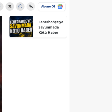
Abone Ol
Fenerbahçe’ye
Savunmada
Kötü Haber