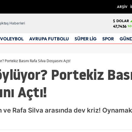
ARŞİV
İ
DOLAR
iktaş Haberleri
47,7436
%0
VOLEYBOL
AVRUPA FUTBOLU
SÜPER LİG
SPOR
GÜN
r? Portekiz Basını Rafa Silva Dosyasını Açtı!
ylüyor? Portekiz Bas
nı Açtı!
n ve Rafa Silva arasında dev kriz! Oynama