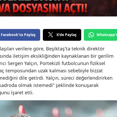
Facebook'ta Paylaş
X'de Paylaş
Whatsapp'
aşılan verilere göre, Beşiktaş'ta teknik direktör
asında iletişim eksikliğinden kaynaklanan bir gerilim
ıcı Sergen Yalçın, Portekizli futbolcunun fiziksel
 maç temposundan uzak kalması sebebiyle bizzat
diğini dile getirdi. Yalçın, süreci değerlendirirken
n kadroda olmak istemedi” şeklinde konuşarak
nu işaret etti.