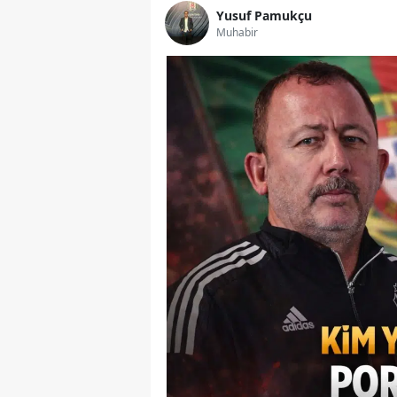
Yusuf Pamukçu
Muhabir