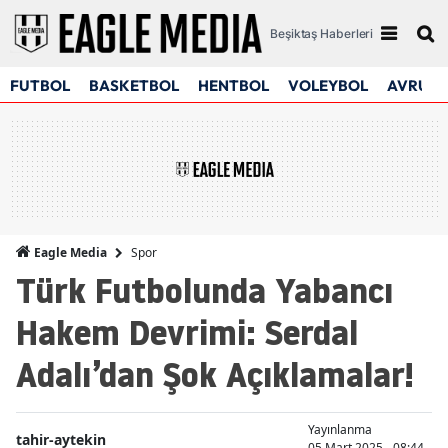
Beşiktaş Haberleri
FUTBOL
BASKETBOL
HENTBOL
VOLEYBOL
AVRUPA
Spor
Eagle Media
Türk Futbolunda Yabancı
Hakem Devrimi: Serdal
Adalı’dan Şok Açıklamalar!
Yayınlanma
tahir-aytekin
05 Mart 2025 - 08:44