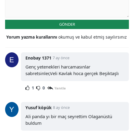
GÖNDER
Yorum yazma kurallarını
okumuş ve kabul etmiş sayılırsınız
Enobay 1371
7 ay önce
Genç yetenekleri harcamasınlar
sabretsinler,Veli Kavlak hoca gerçek Beşiktaşlı
1
0
Yanıtla
Yusuf köpük
8 ay önce
Ali panda yı bir maç seyrettim Olaganüstü
buldum