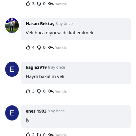
3
0
Yanıtla
Hasan Bektaş
8 ay önce
Veli hoca diyorsa dikkat edilmeli
4
0
Yanıtla
Eagle3919
8 ay önce
Haydi bakalım veli
3
0
Yanıtla
enes 1903
8 ay önce
iyi
2
0
Yanıtla