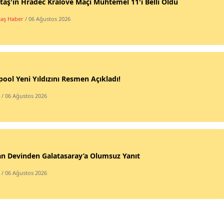
taş'ın Hradec Kralove Maçı Muhtemel 11'i Belli Oldu
taş Haber
/ 06 Ağustos 2026
pool Yeni Yıldızını Resmen Açıkladı!
/ 06 Ağustos 2026
an Devinden Galatasaray’a Olumsuz Yanıt
/ 06 Ağustos 2026