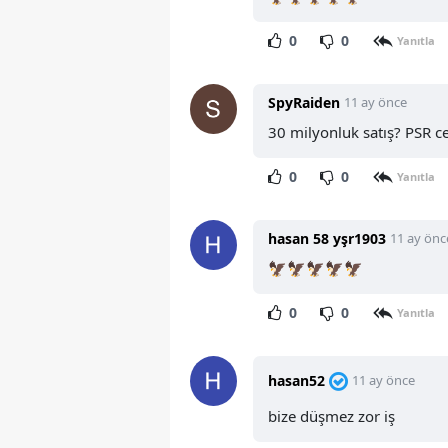
0
0
Yanıtla
SpyRaiden
11 ay önce
30 milyonluk satış? PSR c
0
0
Yanıtla
hasan 58 yşr1903
11 ay önc
🦅🦅🦅🦅🦅
0
0
Yanıtla
hasan52
11 ay önce
bize düşmez zor iş