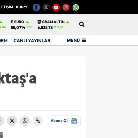
LETİŞİM
KÜNYE
12
EURO
GRAM ALTIN
55,0714
6.535,78
0.06
%0.1
% 0,61
MENÜ
DEM
CANLI YAYINLAR
ktaş'a
Abone Ol