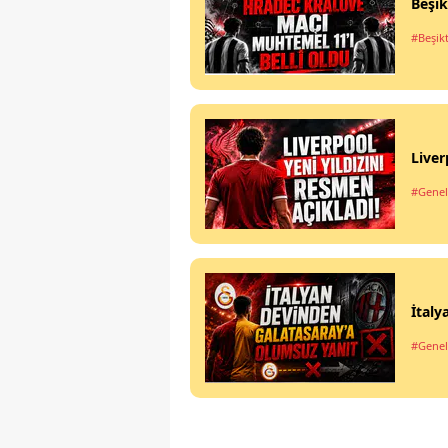
Beşik
#Beşik
Liver
#Genel
İtaly
#Genel