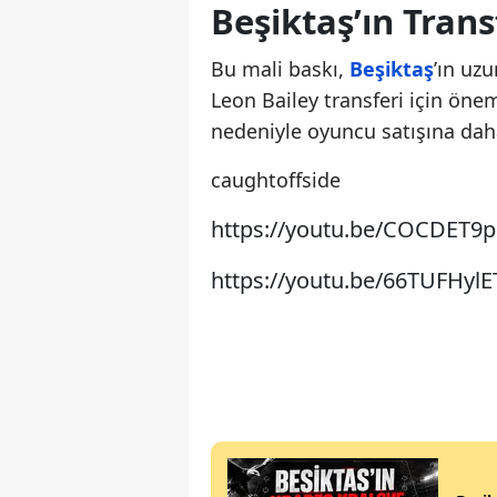
Beşiktaş’ın Trans
Bu mali baskı,
Beşiktaş
’ın uz
Leon Bailey transferi için öneml
nedeniyle oyuncu satışına daha 
caughtoffside
https://youtu.be/COCDET9
https://youtu.be/66TUFHylE