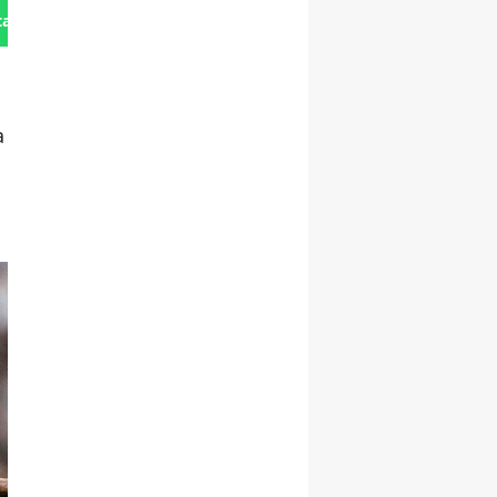
tan Gönder
a