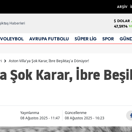
ARŞİV
İ
DOLAR
iktaş Haberleri
47,5974
%
VOLEYBOL
AVRUPA FUTBOLU
SÜPER LİG
SPOR
GÜN
ri
Aston Villa'ya Şok Karar, İbre Beşiktaş'a Dönüyor!
ya Şok Karar, İbre Beşi
Yayınlanma
Güncellenme
08 Ağustos 2025 - 11:47
08 Ağustos 2025 - 16:23