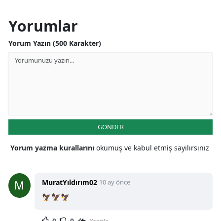
Yorumlar
Yorum Yazın (500 Karakter)
GÖNDER
Yorum yazma kurallarını
okumuş ve kabul etmiş sayılırsınız
MuratYıldırım02
10 ay önce
🦅🦅🦅
0
0
Yanıtla