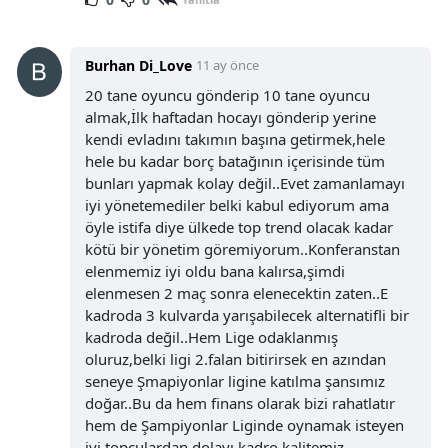
Burhan Di_Love
11 ay önce
20 tane oyuncu gönderip 10 tane oyuncu
almak,İlk haftadan hocayı gönderip yerine
kendi evladını takımın başına getirmek,hele
hele bu kadar borç batağının içerisinde tüm
bunları yapmak kolay değil..Evet zamanlamayı
iyi yönetemediler belki kabul ediyorum ama
öyle istifa diye ülkede top trend olacak kadar
kötü bir yönetim göremiyorum..Konferanstan
elenmemiz iyi oldu bana kalırsa,şimdi
elenmesen 2 maç sonra elenecektin zaten..E
kadroda 3 kulvarda yarışabilecek alternatifli bir
kadroda değil..Hem Lige odaklanmış
oluruz,belki ligi 2.falan bitirirsek en azından
seneye Şmapiyonlar ligine katılma şansımız
doğar..Bu da hem finans olarak bizi rahatlatır
hem de Şampiyonlar Liginde oynamak isteyen
iyi topçulardan dolayı kadro kalitemiz