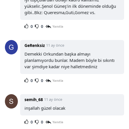
yükselir..Şenol Güneş'in ilk döneminde olduğu
gibi..Bkz: Queresma,Guti,Gomez vs.
0
0
Yanıtla
GeRenksiz
11 ay önce
Demekki Orkundan başka almayı
planlamıyordu bunlar. Madem böyle bi sıkıntı
var şimdiye kadar niye halletmediniz
0
0
Yanıtla
semih_68
11 ay önce
inşallah güzel olacak
0
0
Yanıtla