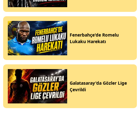
Fenerbahçe'de Romelu
Lukaku Harekatı
Galatasaray'da Gözler Lige
Çevrildi