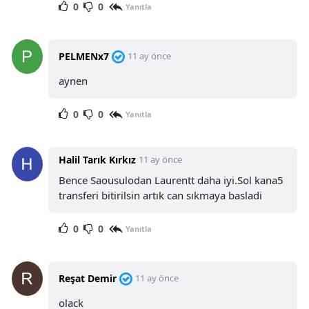
0
0
Yanıtla
PELMENx7
11 ay önce
aynen
0
0
Yanıtla
Halil Tarık Kırkız
11 ay önce
Bence Saousulodan Laurentt daha iyi.Sol kana5
transferi bitirilsin artık can sıkmaya basladi
0
0
Yanıtla
Reşat Demir
11 ay önce
olack