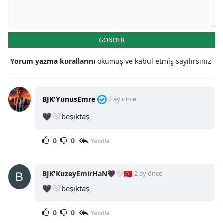
GÖNDER
Yorum yazma kurallarını
okumuş ve kabul etmiş sayılırsınız
BJK'YunusEmre
2 ay önce
🖤🤍beşiktaş
0
0
Yanıtla
BJK'KuzeyEmirHaN🖤🤍🇹🇷
2 ay önce
🖤🤍beşiktaş
0
0
Yanıtla