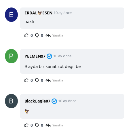
ERDAL🦅ESEN
10 ay önce
haklı
0
0
Yanıtla
PELMENx7
10 ay önce
9 ayda bir kanat zot degil be
0
0
Yanıtla
BlackEagle07
10 ay önce
🦅
0
0
Yanıtla