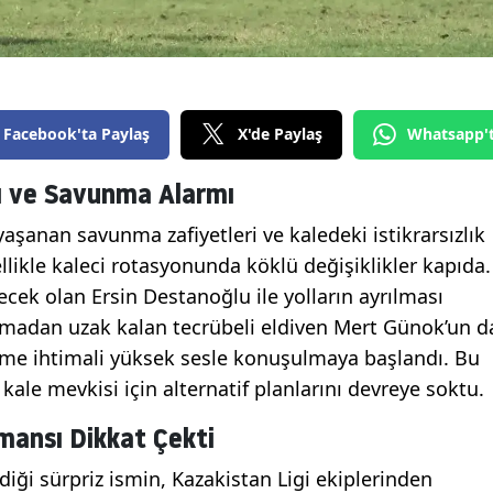
Facebook'ta Paylaş
X'de Paylaş
Whatsapp'
rı ve Savunma Alarmı
aşanan savunma zafiyetleri ve kaledeki istikrarsızlık
llikle kaleci rotasyonunda köklü değişiklikler kapıda.
ek olan Ersin Destanoğlu ile yolların ayrılması
madan uzak kalan tecrübeli eldiven Mert Günok’un d
tme ihtimali yüksek sesle konuşulmaya başlandı. Bu
 kale mevkisi için alternatif planlarını devreye soktu.
mansı Dikkat Çekti
ediği sürpriz ismin, Kazakistan Ligi ekiplerinden