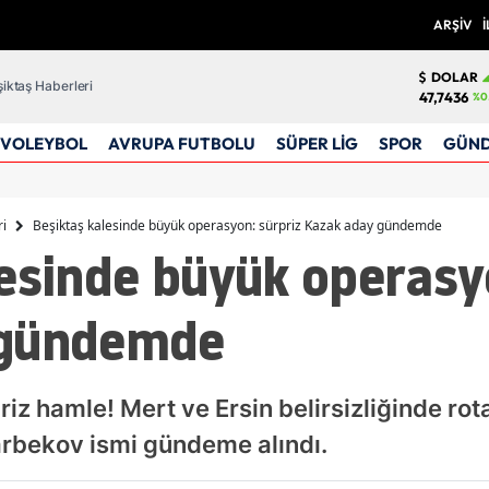
ARŞİV
İ
DOLAR
iktaş Haberleri
47,7436
%0
VOLEYBOL
AVRUPA FUTBOLU
SÜPER LİG
SPOR
GÜN
ri
Beşiktaş kalesinde büyük operasyon: sürpriz Kazak aday gündemde
esinde büyük operasy
 gündemde
priz hamle! Mert ve Ersin belirsizliğinde ro
narbekov ismi gündeme alındı.