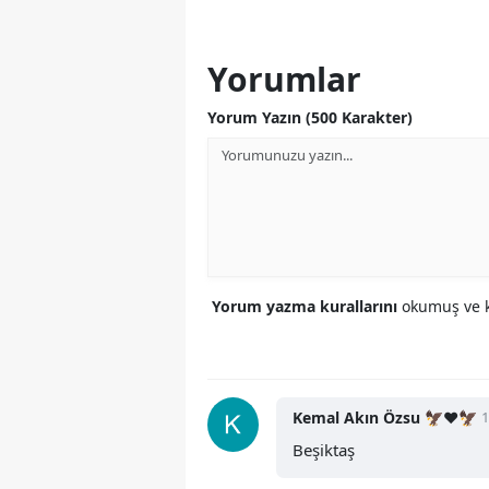
Yorumlar
Yorum Yazın (500 Karakter)
Yorum yazma kurallarını
okumuş ve k
Kemal Akın Özsu 🦅❤️🦅
1
Beşiktaş