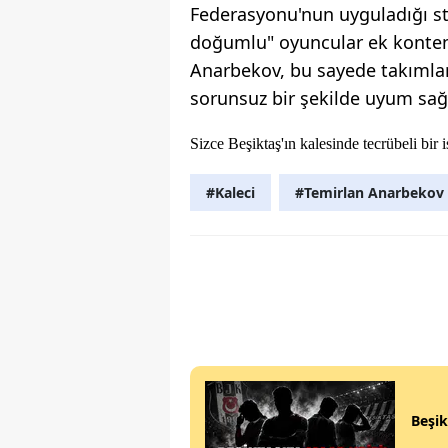
Federasyonu'nun uyguladığı sta
doğumlu" oyuncular ek kontenj
Anarbekov, bu sayede takımlar
sorunsuz bir şekilde uyum sağl
Sizce Beşiktaş'ın kalesinde tecrübeli bi
#Kaleci
#Temirlan Anarbekov
Beşik