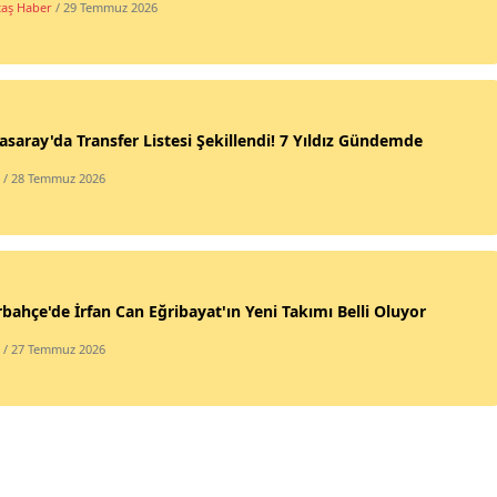
taş Haber
/ 29 Temmuz 2026
asaray'da Transfer Listesi Şekillendi! 7 Yıldız Gündemde
/ 28 Temmuz 2026
bahçe'de İrfan Can Eğribayat'ın Yeni Takımı Belli Oluyor
/ 27 Temmuz 2026