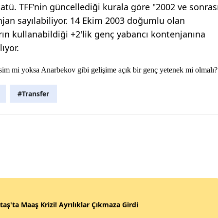
tü. TFF'nin güncellediği kurala göre "2002 ve sonras
an sayılabiliyor. 14 Ekim 2003 doğumlu olan
ın kullanabildiği +2'lik genç yabancı kontenjanına
ıyor.
r isim mi yoksa Anarbekov gibi gelişime açık bir genç yetenek mi olmalı?
#Transfer
taş'ta Maaş Krizi! Ayrılıklar Çıkmaza Girdi