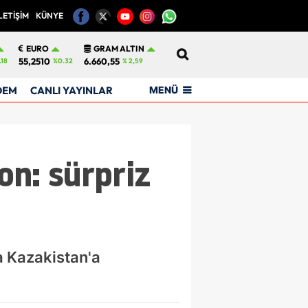
LETİŞİM
KÜNYE
12
EURO
GRAM ALTIN
55,2510
6.660,55
.18
%0.32
% 2,59
MENÜ
DEM
CANLI YAYINLAR
on: sürpriz
ta Kazakistan'a