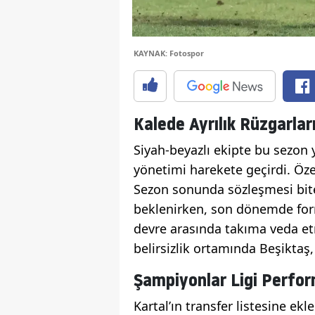
KAYNAK: Fotospor
Kalede Ayrılık Rüzgarla
Siyah-beyazlı ekipte bu sezon y
yönetimi harekete geçirdi. Öze
Sezon sonunda sözleşmesi bitec
beklenirken, son dönemde for
devre arasında takıma veda e
belirsizlik ortamında Beşiktaş,
Şampiyonlar Ligi Perfor
Kartal’ın transfer listesine ekl