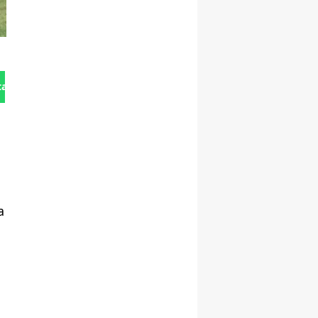
tan Gönder
a