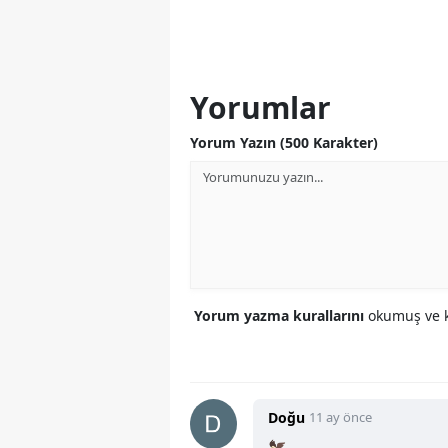
Yorumlar
Yorum Yazın (500 Karakter)
Yorum yazma kurallarını
okumuş ve k
Doğu
11 ay önce
🦅.