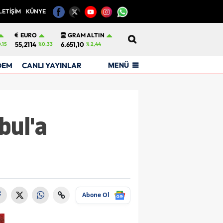
LETİŞİM
KÜNYE
12
EURO
GRAM ALTIN
55,2114
6.651,10
.15
%0.33
% 2,44
MENÜ
DEM
CANLI YAYINLAR
bul'a
Abone Ol