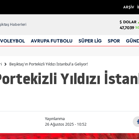
ARŞİV
İ
DOLAR
iktaş Haberleri
47,7039
%0
VOLEYBOL
AVRUPA FUTBOLU
SÜPER LİG
SPOR
GÜN
ri
Beşiktaş'ın Portekizli Yıldızı İstanbul'a Geliyor!
ortekizli Yıldızı İstan
Yayınlanma
26 Ağustos 2025 - 10:52