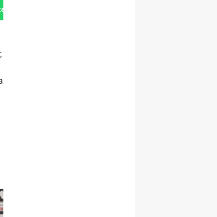
tan Gönder
,
a