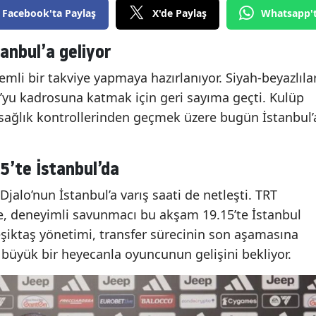
Facebook'ta Paylaş
X'de Paylaş
Whatsapp'
anbul’a geliyor
mli bir takviye yapmaya hazırlanıyor. Siyah-beyazlılar
’yu kadrosuna katmak için geri sayıma geçti. Kulüp
n sağlık kontrollerinden geçmek üzere bugün İstanbul’
15’te İstanbul’da
Djalo’nun İstanbul’a varış saati de netleşti. TRT
re, deneyimli savunmacı bu akşam 19.15’te İstanbul
eşiktaş yönetimi, transfer sürecinin son aşamasına
 büyük bir heyecanla oyuncunun gelişini bekliyor.