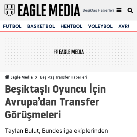
Beşiktaş Haberleri
FUTBOL
BASKETBOL
HENTBOL
VOLEYBOL
AVRUPA
Beşiktaş Transfer Haberleri
Eagle Media
Beşiktaşlı Oyuncu İçin
Avrupa’dan Transfer
Görüşmeleri
Taylan Bulut, Bundesliga ekiplerinden