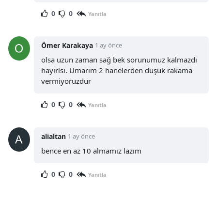
0
0
Yanıtla
Ömer Karakaya
1 ay önce
olsa uzun zaman sağ bek sorunumuz kalmazdı
hayırlsı. Umarım 2 hanelerden düşük rakama
vermiyoruzdur
0
0
Yanıtla
alialtan
1 ay önce
bence en az 10 almamız lazım
0
0
Yanıtla