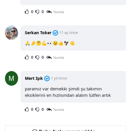
0
0
Yanıtla
Serkan Toker
11 ay önce
🙏🤌🤔💪👀😉👍🦅👋
0
0
Yanıtla
Mert Işık
1 yıl önce
paramız var demekki şimdi şu takımın
eksiklerini en hızlısından alalım lütfen artık
0
0
Yanıtla