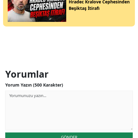
Hradec Kralove Cephesinden
Beşiktaş İtirafı
Yorumlar
Yorum Yazın (500 Karakter)
GÖNDER