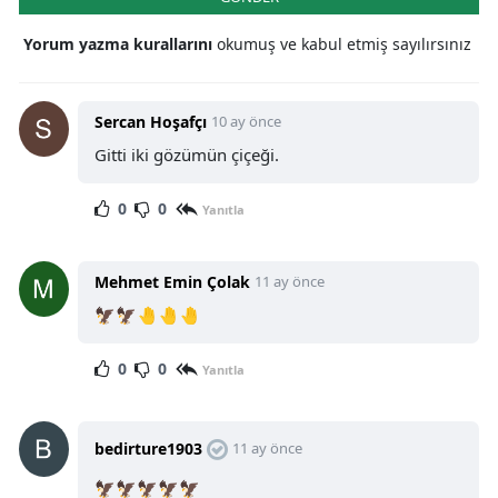
Yorum yazma kurallarını
okumuş ve kabul etmiş sayılırsınız
Sercan Hoşafçı
10 ay önce
Gitti iki gözümün çiçeği.
0
0
Yanıtla
Mehmet Emin Çolak
11 ay önce
🦅🦅🤚🤚🤚
0
0
Yanıtla
bedirture1903
11 ay önce
🦅🦅🦅🦅🦅