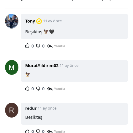
Tony
11 ay önce
Beşiktaş 🦅🖤
0
0
Yanıtla
MuratYıldırım02
11 ay önce
🦅
0
0
Yanıtla
redur
11 ay önce
Beşiktaş
0
0
Yanıtla