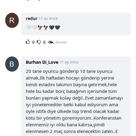
redur
11 ay önce
🤍🤍🦅🦅🖤🖤
0
0
Yanıtla
Burhan Di_Love
11 ay önce
20 tane oyuncu gönderip 10 tane oyuncu
almak,İlk haftadan hocayı gönderip yerine
kendi evladını takımın başına getirmek,hele
hele bu kadar borç batağının içerisinde tüm
bunları yapmak kolay değil..Evet zamanlamayı
iyi yönetemediler belki kabul ediyorum ama
öyle istifa diye ülkede top trend olacak kadar
kötü bir yönetim göremiyorum..Konferanstan
elenmemiz iyi oldu bana kalırsa,şimdi
elenmesen 2 maç sonra elenecektin zaten..E