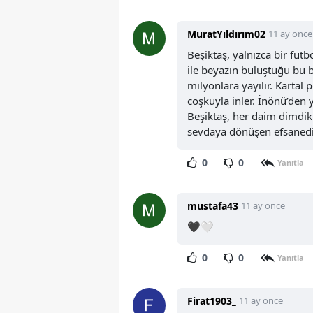
MuratYıldırım02
11 ay önce
Beşiktaş, yalnızca bir futb
ile beyazın buluştuğu bu b
milyonlara yayılır. Kartal 
coşkuyla inler. İnönü’den y
Beşiktaş, her daim dimdik
sevdaya dönüşen efsanedi
0
0
Yanıtla
mustafa43
11 ay önce
🖤🤍
0
0
Yanıtla
Firat1903_
11 ay önce