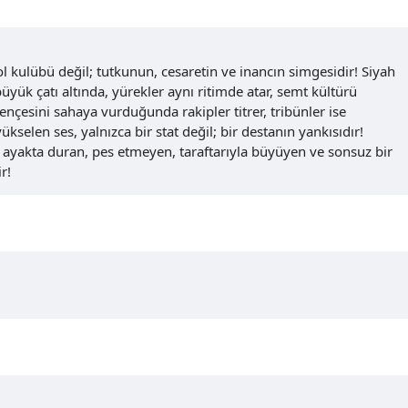
ol kulübü değil; tutkunun, cesaretin ve inancın simgesidir! Siyah
üyük çatı altında, yürekler aynı ritimde atar, semt kültürü
pençesini sahaya vurduğunda rakipler titrer, tribünler ise
ükselen ses, yalnızca bir stat değil; bir destanın yankısıdır!
 ayakta duran, pes etmeyen, taraftarıyla büyüyen ve sonsuz bir
r!