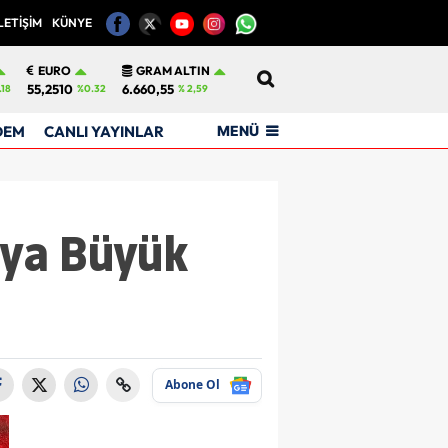
LETİŞİM
KÜNYE
12
EURO
GRAM ALTIN
55,2510
6.660,55
.18
%0.32
% 2,59
MENÜ
DEM
CANLI YAYINLAR
'ya Büyük
Abone Ol