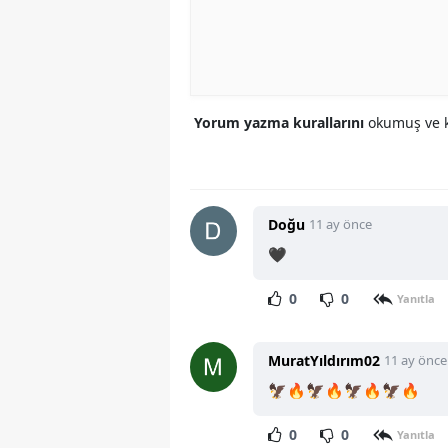
Yorum yazma kurallarını
okumuş ve k
Doğu
11 ay önce
🖤
0
0
Yanıtla
MuratYıldırım02
11 ay önce
🦅🔥🦅🔥🦅🔥🦅🔥
0
0
Yanıtla