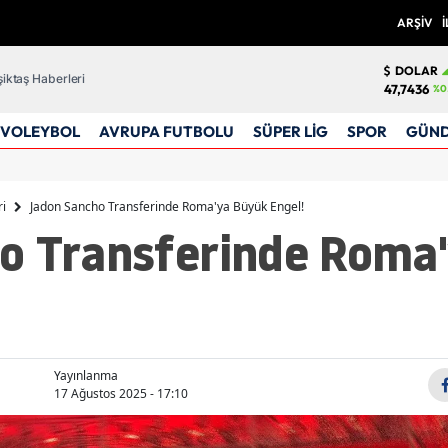
ARŞİV
İ
DOLAR
iktaş Haberleri
47,7436
%0
VOLEYBOL
AVRUPA FUTBOLU
SÜPER LİG
SPOR
GÜN
ri
Jadon Sancho Transferinde Roma'ya Büyük Engel!
o Transferinde Roma
Yayınlanma
17 Ağustos 2025 - 17:10