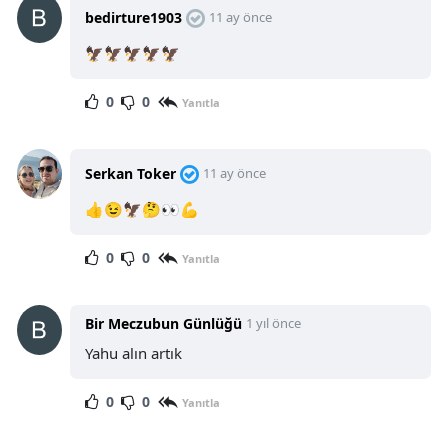
bedirture1903
11 ay önce
🦅🦅🦅🦅🦅
0
0
Yanıtla
Serkan Toker
11 ay önce
👍😉🦅🤔👀💪
0
0
Yanıtla
Bir Meczubun Günlüğü
1 yıl önce
Yahu alın artık
0
0
Yanıtla