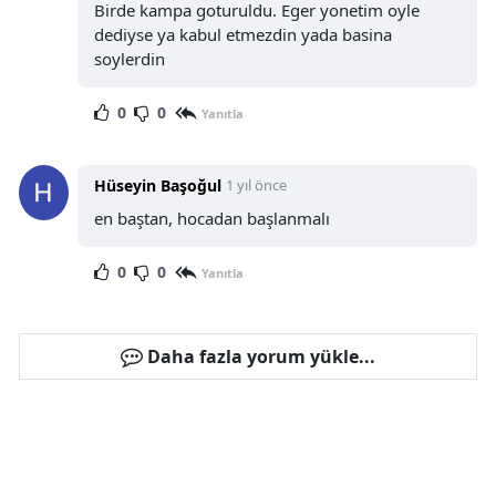
Birde kampa goturuldu. Eger yonetim oyle
dediyse ya kabul etmezdin yada basina
soylerdin
0
0
Yanıtla
Hüseyin Başoğul
1 yıl önce
en baştan, hocadan başlanmalı
0
0
Yanıtla
Daha fazla yorum yükle...