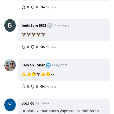
0
0
Yanıtla
bedirture1903
11 ay önce
🦅🦅🦅🦅🦅
0
0
Yanıtla
Serkan Toker
11 ay önce
💪👋🤔🦅👍😉👀
0
0
Yanıtla
yozi_66
1 yıl önce
Bunlari iki mac sonra yapmasi lazimdi zaten.