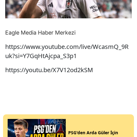
Eagle Media Haber Merkezi
https://www.youtube.com/live/WcasmQ_9R
uk?si=Y7GqHtAjcpa_S3p1
https://youtu.be/X7V12od2kSM
PSG'den Arda Güler İçin