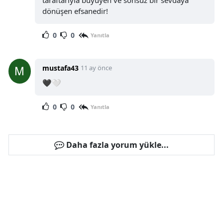
dönüşen efsanedir!
0
0
Yanıtla
mustafa43
11 ay önce
🖤🤍
0
0
Yanıtla
Daha fazla yorum yükle...