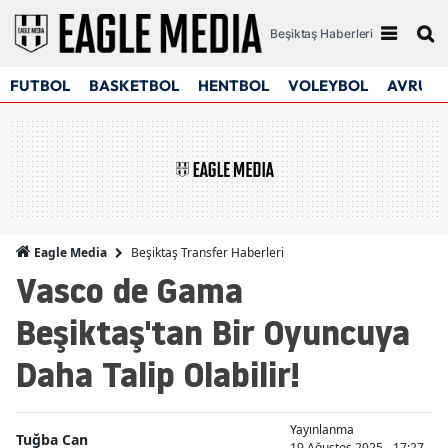
Beşiktaş Haberleri
FUTBOL
BASKETBOL
HENTBOL
VOLEYBOL
AVRUPA
Beşiktaş Transfer Haberleri
Eagle Media
Vasco de Gama
Beşiktaş'tan Bir Oyuncuya
Daha Talip Olabilir!
Yayınlanma
Tuğba Can
19 Ağustos 2025 - 17:27