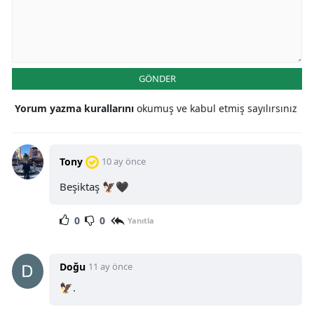
GÖNDER
Yorum yazma kurallarını
okumuş ve kabul etmiş sayılırsınız
Tony
10 ay önce
Beşiktaş 🦅🖤
0
0
Yanıtla
Doğu
11 ay önce
🦅.