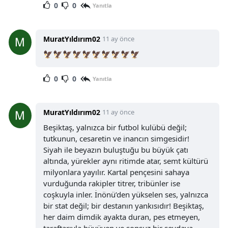
0
0
Yanıtla
MuratYıldırım02
11 ay önce
🦅🦅🦅🦅🦅🦅🦅🦅🦅🦅
0
0
Yanıtla
MuratYıldırım02
11 ay önce
Beşiktaş, yalnızca bir futbol kulübü değil;
tutkunun, cesaretin ve inancın simgesidir!
Siyah ile beyazın buluştuğu bu büyük çatı
altında, yürekler aynı ritimde atar, semt kültürü
milyonlara yayılır. Kartal pençesini sahaya
vurduğunda rakipler titrer, tribünler ise
coşkuyla inler. İnönü’den yükselen ses, yalnızca
bir stat değil; bir destanın yankısıdır! Beşiktaş,
her daim dimdik ayakta duran, pes etmeyen,
taraftarıyla büyüyen ve sonsuz bir sevdaya