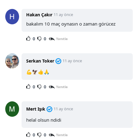
Hakan Çakır
11 ay önce
bakalım 10 maç oynasın o zaman görücez
0
0
Yanıtla
Serkan Toker
11 ay önce
💪🦅👍🙏
0
0
Yanıtla
Mert Işık
11 ay önce
helal olsun ndidi
0
0
Yanıtla