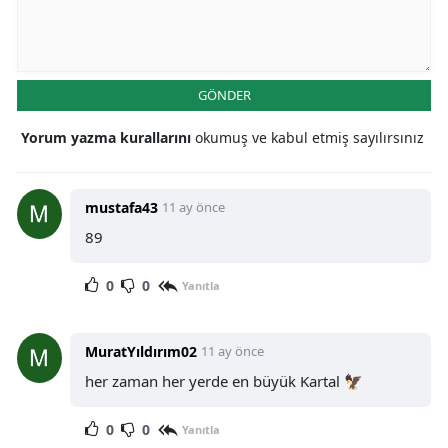
GÖNDER
Yorum yazma kurallarını
okumuş ve kabul etmiş sayılırsınız
mustafa43
11 ay önce
89
0
0
Yanıtla
MuratYıldırım02
11 ay önce
her zaman her yerde en büyük Kartal 🦅
0
0
Yanıtla