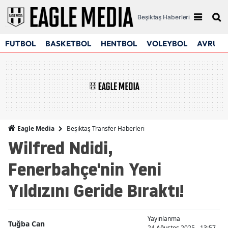
Beşiktaş Haberleri
FUTBOL
BASKETBOL
HENTBOL
VOLEYBOL
AVRUPA
Beşiktaş Transfer Haberleri
Eagle Media
Wilfred Ndidi,
Fenerbahçe'nin Yeni
Yıldızını Geride Bıraktı!
Yayınlanma
Tuğba Can
24 Ağustos 2025 - 13:57