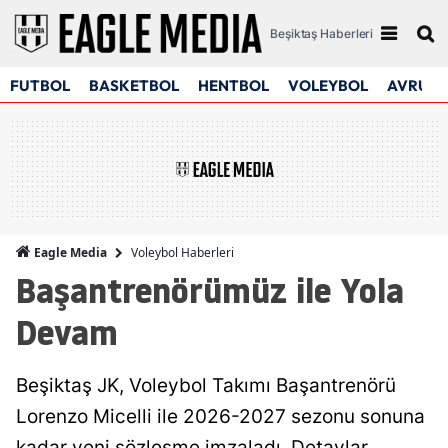
Beşiktaş Haberleri
FUTBOL
BASKETBOL
HENTBOL
VOLEYBOL
AVRUPA
Voleybol Haberleri
Eagle Media
Başantrenörümüz ile Yola
Devam
Beşiktaş JK, Voleybol Takımı Başantrenörü
Lorenzo Micelli ile 2026-2027 sezonu sonuna
kadar yeni sözleşme imzaladı. Detaylar