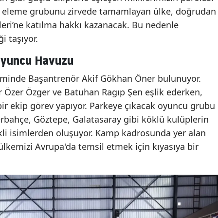
i, eleme grubunu zirvede tamamlayan ülke, doğrudan
eri’ne katılma hakkı kazanacak. Bu nedenle
i taşıyor.
Oyuncu Havuzu
timinde Başantrenör Akif Gökhan Öner bulunuyor.
r Özer Özger ve Batuhan Ragıp Şen eşlik ederken,
bir ekip görev yapıyor. Parkeye çıkacak oyuncu grubu
erbahçe, Göztepe, Galatasaray gibi köklü kulüplerin
ekli isimlerden oluşuyor. Kamp kadrosunda yer alan
lkemizi Avrupa'da temsil etmek için kıyasıya bir