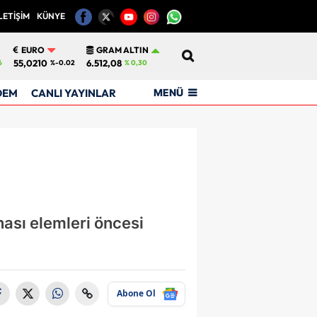
LETİŞİM
KÜNYE
12
EURO
GRAM ALTIN
55,0210
6.512,08
6
%-0.02
% 0,30
MENÜ
DEM
CANLI YAYINLAR
nası elemleri öncesi
Abone Ol