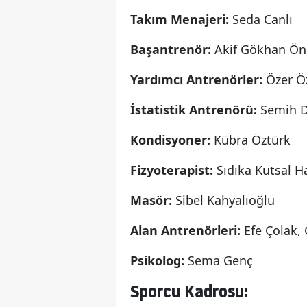
Takım Menajeri:
Seda Canlı
Başantrenör:
Akif Gökhan Ön
Yardımcı Antrenörler:
Özer Öz
İstatistik Antrenörü:
Semih D
Kondisyoner:
Kübra Öztürk
Fizyoterapist:
Sıdıka Kutsal H
Masör:
Sibel Kahyalıoğlu
Alan Antrenörleri:
Efe Çolak,
Psikolog:
Sema Genç
Sporcu Kadrosu: