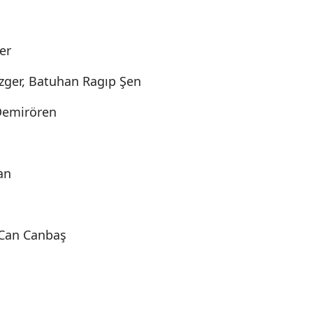
er
ger, Batuhan Ragıp Şen
emirören
an
 Can Canbaş