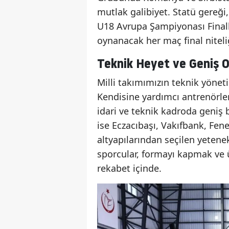
mutlak galibiyet. Statü gereğ
U18 Avrupa Şampiyonası Finall
oynanacak her maç final niteliğ
Teknik Heyet ve Geniş 
Milli takımımızın teknik yöne
Kendisine yardımcı antrenörle
idari ve teknik kadroda geniş 
ise Eczacıbaşı, Vakıfbank, Fen
altyapılarından seçilen yeten
sporcular, formayı kapmak ve ü
rekabet içinde.