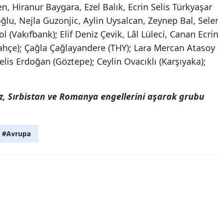
n, Hiranur Baygara, Ezel Balık, Ecrin Selis Türkyaşar
oğlu, Nejla Guzonjic, Aylin Uysalcan, Zeynep Bal, Sele
 (Vakıfbank); Elif Deniz Çevik, Lâl Lüleci, Canan Ecri
ahçe); Çağla Çağlayandere (THY); Lara Mercan Atasoy
lis Erdoğan (Göztepe); Ceylin Ovacıklı (Karşıyaka);
ız, Sırbistan ve Romanya engellerini aşarak grubu
#Avrupa