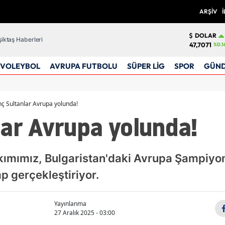
ARŞİV
İ
DOLAR
iktaş Haberleri
47,7071
%0.1
VOLEYBOL
AVRUPA FUTBOLU
SÜPER LİG
SPOR
GÜN
ç Sultanlar Avrupa yolunda!
ar Avrupa yolunda!
Takımımız, Bulgaristan'daki Avrupa Şampiyo
p gerçekleştiriyor.
Yayınlanma
27 Aralık 2025 - 03:00