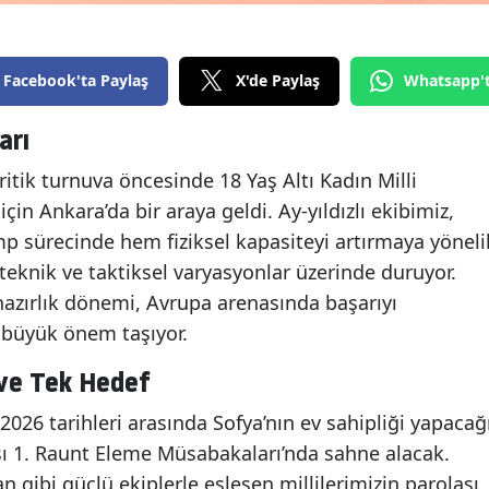
Facebook'ta Paylaş
X'de Paylaş
Whatsapp'
arı
itik turnuva öncesinde 18 Yaş Altı Kadın Milli
için Ankara’da bir araya geldi. Ay-yıldızlı ekibimiz,
p sürecinde hem fiziksel kapasiteyi artırmaya yöneli
eknik ve taktiksel varyasyonlar üzerinde duruyor.
zırlık dönemi, Avrupa arenasında başarıyı
 büyük önem taşıyor.
 ve Tek Hedef
 2026 tarihleri arasında Sofya’nın ev sahipliği yapacağ
ı 1. Raunt Eleme Müsabakaları’nda sahne alacak.
gibi güçlü ekiplerle eşleşen millilerimizin parolası