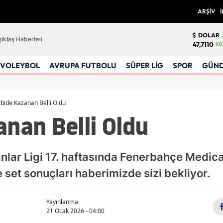
ARŞİV
İ
DOLAR
iktaş Haberleri
47,7110
%0.
VOLEYBOL
AVRUPA FUTBOLU
SÜPER LİG
SPOR
GÜN
bide Kazanan Belli Oldu
nan Belli Oldu
nlar Ligi 17. haftasında Fenerbahçe Medic
 set sonuçları haberimizde sizi bekliyor.
Yayınlanma
21 Ocak 2026 - 04:00