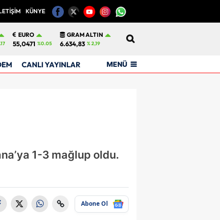
LETİŞİM
KÜNYE
12
EURO
GRAM ALTIN
55,0471
6.634,83
17
%0.05
% 2,19
MENÜ
DEM
CANLI YAYINLAR
ana’ya 1-3 mağlup oldu.
Abone Ol