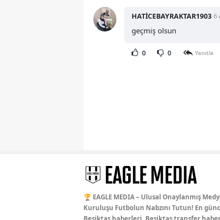
HATİCEBAYRAKTAR1903
6 
geçmiş olsun
0
0
Yanıtla
🏆 EAGLE MEDIA – Ulusal Onaylanmış Medy
Kuruluşu Futbolun Nabzını Tutun! En günc
Beşiktaş haberleri, Beşiktaş transfer haber