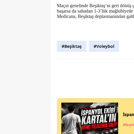
Maçın genelinde Beşiktaş’ın geri dönüş ç
başarsa da sahadan 1-3’lük mağlubiyetle
Medicana, Beşiktaş deplasmanından galib
#Beşiktaş
#Voleybol
İspan
#Beşik